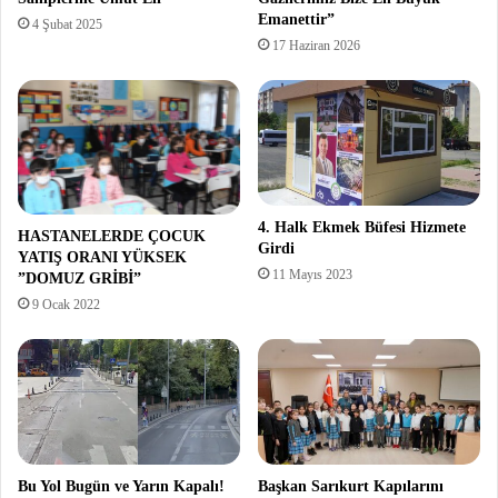
Emanettir”
4 Şubat 2025
17 Haziran 2026
4. Halk Ekmek Büfesi Hizmete
HASTANELERDE ÇOCUK
Girdi
YATIŞ ORANI YÜKSEK
11 Mayıs 2023
”DOMUZ GRİBİ”
9 Ocak 2022
Bu Yol Bugün ve Yarın Kapalı!
Başkan Sarıkurt Kapılarını