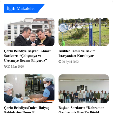
İlgili Makaleler
Çorlu Belediye Başkanı Ahmet
Bisiklet Tamir ve Bakım
Sarıkurt: “Çalışmaya ve
İstasyonları Kuruluyor
Üretmeye Devam Ediyoruz”
20 Eylül 2022
25 Mart 2026
Çorlu Belediyesi´nden İhtiyaç
Başkan Sarıkurt: “Kahraman
Sahiplerine Umut Eli
Gazilerimiz Bize En Büyük