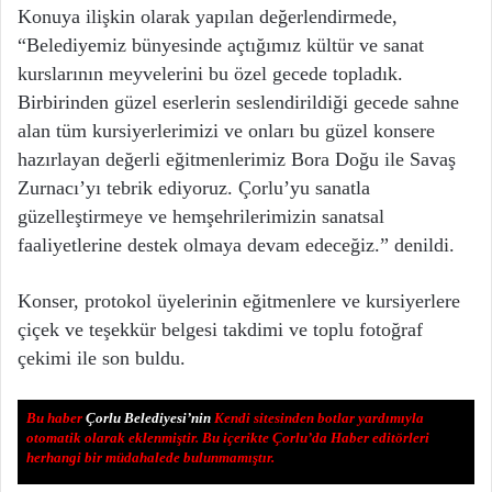
Konuya ilişkin olarak yapılan değerlendirmede,
“Belediyemiz bünyesinde açtığımız kültür ve sanat
kurslarının meyvelerini bu özel gecede topladık.
Birbirinden güzel eserlerin seslendirildiği gecede sahne
alan tüm kursiyerlerimizi ve onları bu güzel konsere
hazırlayan değerli eğitmenlerimiz Bora Doğu ile Savaş
Zurnacı’yı tebrik ediyoruz. Çorlu’yu sanatla
güzelleştirmeye ve hemşehrilerimizin sanatsal
faaliyetlerine destek olmaya devam edeceğiz.” denildi.
Konser, protokol üyelerinin eğitmenlere ve kursiyerlere
çiçek ve teşekkür belgesi takdimi ve toplu fotoğraf
çekimi ile son buldu.
Bu haber
Çorlu Belediyesi’nin
Kendi sitesinden botlar yardımıyla
otomatik olarak eklenmiştir. Bu içerikte Çorlu’da Haber editörleri
herhangi bir müdahalede bulunmamıştır.