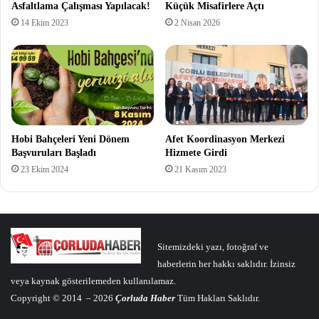
Asfaltlama Çalışması Yapılacak!
Küçük Misafirlere Açtı
14 Ekim 2023
2 Nisan 2026
Hobi Bahçeleri Yeni Dönem
Afet Koordinasyon Merkezi
Başvuruları Başladı
Hizmete Girdi
23 Ekim 2024
21 Kasım 2023
Sitemizdeki yazı, fotoğraf ve
haberlerin her hakkı saklıdır. İzinsiz
veya kaynak gösterilemeden kullanılamaz.
Copyright © 2014 – 2026
Çorluda Haber
Tüm Hakları Saklıdır.