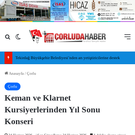
Arama yap ...
Dış görünümü değiştir
M
Tekirdağ Büyükşehir Belediyesi’nden arı yetiştiricilerine destek
Anasayfa
/
Çorlu
Çorlu
Keman ve Klarnet
Kursiyerlerinden Yıl Sonu
Konseri