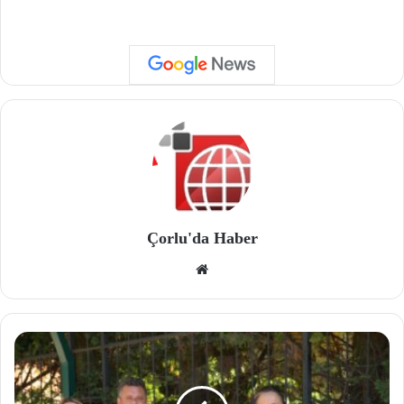
Çorlu'da Haber
We
b
site
si