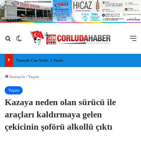
Arama yap ...
Dış görünümü değiştir
M
Tekirdağ ‘öğrenci dostu’ kentler arasında 8’inci sıraya yükseldi
Anasayfa
/
Yaşam
Yaşam
Kazaya neden olan sürücü ile
araçları kaldırmaya gelen
çekicinin şoförü alkollü çıktı