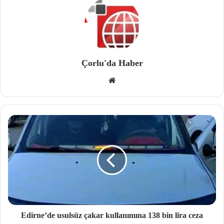
Çorlu'da Haber
We
b
site
si
Edirne’de usulsüz çakar kullanımına 138 bin lira ceza