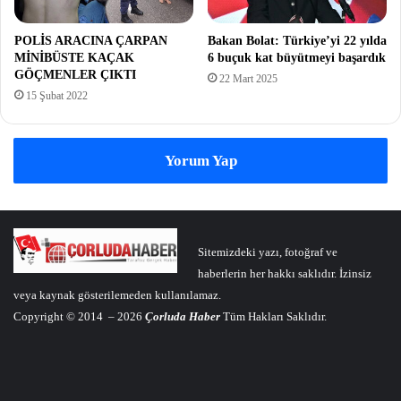
POLİS ARACINA ÇARPAN
Bakan Bolat: Türkiye’yi 22 yılda
MİNİBÜSTE KAÇAK
6 buçuk kat büyütmeyi başardık
GÖÇMENLER ÇIKTI
22 Mart 2025
15 Şubat 2022
Yorum Yap
Sitemizdeki yazı, fotoğraf ve
haberlerin her hakkı saklıdır. İzinsiz
veya kaynak gösterilemeden kullanılamaz.
Copyright © 2014 – 2026
Çorluda Haber
Tüm Hakları Saklıdır.