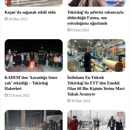
Keşan’da sağanak etkili oldu
Tekirdağ’da şoförün tabancayla
öldürdüğü Fatma, son
28 Mart 2023
yolculuğuna uğurlandı
6 Ekim 2024
KADEM’den ‘karanlığa fener
İstihdamı En Yüksek
yak’ etkinliği – Tekirdağ
Tekirdağ’da EYT’den Emekli
Haberleri
Olan 60 Bin Kişinin Yerine Mavi
Yakalı Aranıyor
25 Kasım 2022
30 Mart 2024