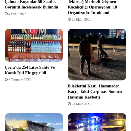
Çalınan Koyunlar 50 Saatlik
Tekirdağ Merkezli Göçmen
Görüntü İncelenerek Bulundu
Kaçakçılığı Operasyonu; 18
Organizatör Tutuklandı
4 Eylül 2025
25 Ekim 2025
Çorlu’da 254 Litre Sahte Ve
Kaçak İçki Ele geçirildi
6 Temmuz 2022
Bileklerini Kesti, Hastaneden
Kaçtı, Taksi Çarpması Sonucu
Hayatını Kaybetti
21 Mart 2022