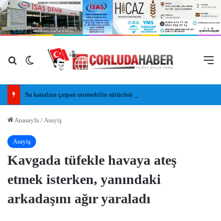
Arama yap ...
Dış görünümü değiştir
M
Su kanalına çarpan otomobilin sürücüsü yaralandı
Anasayfa
/
Asayiş
Asayiş
Kavgada tüfekle havaya ateş
etmek isterken, yanındaki
arkadaşını ağır yaraladı