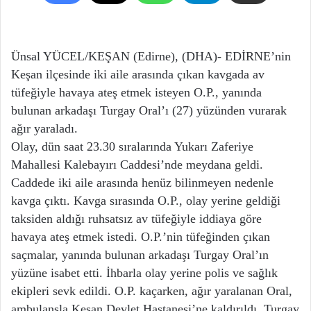
Ünsal YÜCEL/KEŞAN (Edirne), (DHA)- EDİRNE’nin
Keşan ilçesinde iki aile arasında çıkan kavgada av
tüfeğiyle havaya ateş etmek isteyen O.P., yanında
bulunan arkadaşı Turgay Oral’ı (27) yüzünden vurarak
ağır yaraladı.
Olay, dün saat 23.30 sıralarında Yukarı Zaferiye
Mahallesi Kalebayırı Caddesi’nde meydana geldi.
Caddede iki aile arasında henüz bilinmeyen nedenle
kavga çıktı. Kavga sırasında O.P., olay yerine geldiği
taksiden aldığı ruhsatsız av tüfeğiyle iddiaya göre
havaya ateş etmek istedi. O.P.’nin tüfeğinden çıkan
saçmalar, yanında bulunan arkadaşı Turgay Oral’ın
yüzüne isabet etti. İhbarla olay yerine polis ve sağlık
ekipleri sevk edildi. O.P. kaçarken, ağır yaralanan Oral,
ambulansla Keşan Devlet Hastanesi’ne kaldırıldı. Turgay