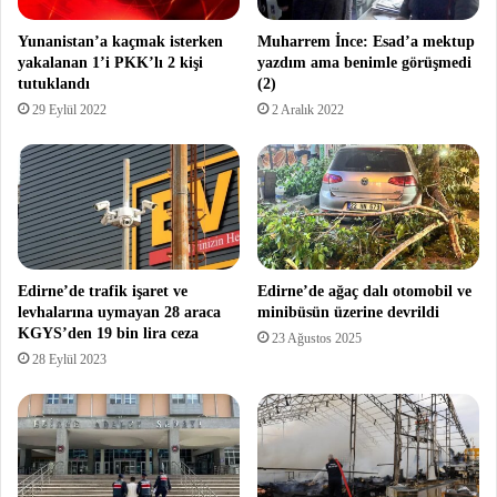
Yunanistan’a kaçmak isterken
Muharrem İnce: Esad’a mektup
yakalanan 1’i PKK’lı 2 kişi
yazdım ama benimle görüşmedi
tutuklandı
(2)
29 Eylül 2022
2 Aralık 2022
Edirne’de trafik işaret ve
Edirne’de ağaç dalı otomobil ve
levhalarına uymayan 28 araca
minibüsün üzerine devrildi
KGYS’den 19 bin lira ceza
23 Ağustos 2025
28 Eylül 2023