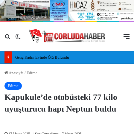
Arama yap ...
Dış görünümü değiştir
M
Genç Kadın Evinde Ölü Bulundu
Anasayfa
/
Edirne
Edirne
Kapukule’de otobüsteki 77 kilo
uyuşturucu hapı Neptun buldu
17 Mayıs 2025
| Son Güncelleme: 17 Mayıs 2025