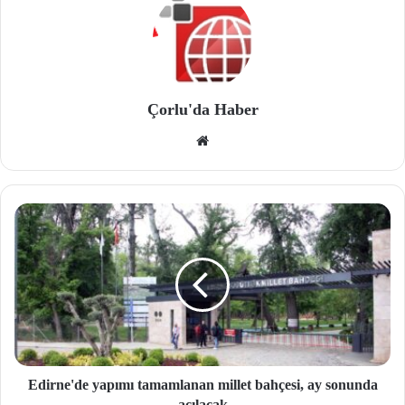
Çorlu'da Haber
We
b
site
si
Edirne'de yapımı tamamlanan millet bahçesi, ay sonunda
açılacak