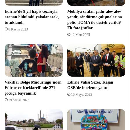
Edirne’de 9 yıl hapis cezasıyla
Mobilya satılan çadır alev alev
aranan hükümlü yakalanarak,
yandı; söndürme çalışmalarına
tutuklandı
polis, TOMA ile destek verildi/
Ek fotoğraflar
8 Kasım 2023
12 Mart 2025
Vakıflar Bölge Müdürlüğü’nden
Edirne Valisi Sezer, Keşan
Edirne ve Kırklareli’nde 271
OSB’de inceleme yaptı
çocuğa bayramlık
16 Mayıs 2025
29 Mayıs 2025