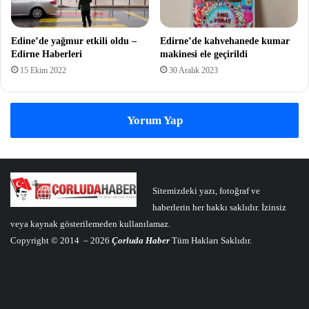
Edine’de yağmur etkili oldu –
Edirne’de kahvehanede kumar
Edirne Haberleri
makinesi ele geçirildi
15 Ekim 2022
30 Aralık 2023
Yorum Yap
Sitemizdeki yazı, fotoğraf ve
haberlerin her hakkı saklıdır. İzinsiz
veya kaynak gösterilemeden kullanılamaz.
Copyright © 2014 – 2026
Çorluda Haber
Tüm Hakları Saklıdır.