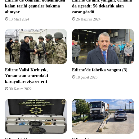
Edirne’de Osmanlı döneminden
Edirne’de anız yangını, ormana
kalan tarihi çeşmeler bakıma
da sıçradı; 56 dekarlık alan
alınıyor
zarar gördü
13 Mart 2024
26 Haziran 2024
Edirne Valisi Kırbıyık,
Edirne’de fabrika yangını (3)
Yunanistan sınırındaki
18 Şubat 2025
karayolları ziyaret etti
30 Kasım 2022