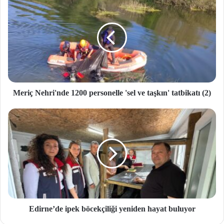
Meriç Nehri'nde 1200 personelle 'sel ve taşkın' tatbikatı (2)
Edirne’de ipek böcekçiliği yeniden hayat buluyor