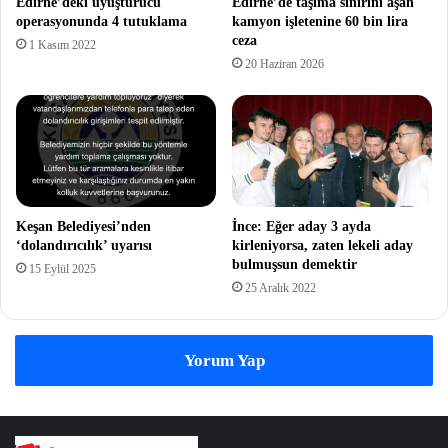
Edirne’deki uyuşturucu
Edirne’de taşıma sınırını aşan
operasyonunda 4 tutuklama
kamyon işletenine 60 bin lira
ceza
1 Kasım 2022
20 Haziran 2026
Keşan Belediyesi’nden
İnce: Eğer aday 3 ayda
‘dolandırıcılık’ uyarısı
kirleniyorsa, zaten lekeli aday
bulmuşsun demektir
15 Eylül 2025
25 Aralık 2022
Yorum Yap