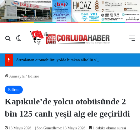
Arama yap ...
Dış görünümü değiştir
M
Arızalanan otomobilini yolda bırakan alkollü sürücü, kaldırımda uyudu
Anasayfa
/
Edirne
Edirne
Kapıkule’de yolcu otobüsünde 2
bin 125 canlı yeşil alg ele geçirildi
13 Mayıs 2026
| Son Güncelleme: 13 Mayıs 2026
1 dakika okuma süresi