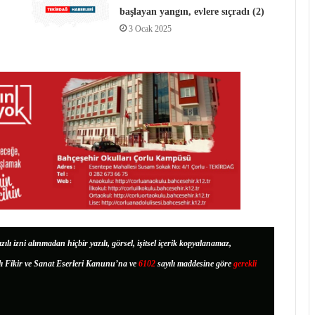
başlayan yangın, evlere sıçradı (2)
3 Ocak 2025
zılı izni alınmadan hiçbir yazılı, görsel, işitsel içerik kopyalanamaz,
lı Fikir ve Sanat Eserleri Kanunu’na ve
6102
sayılı maddesine göre
gerekli