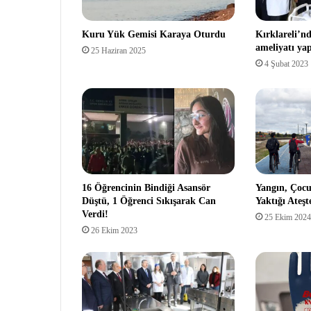
Kuru Yük Gemisi Karaya Oturdu
Kırklareli’nd
ameliyatı yap
25 Haziran 2025
4 Şubat 2023
16 Öğrencinin Bindiği Asansör
Yangın, Çocu
Düştü, 1 Öğrenci Sıkışarak Can
Yaktığı Ateş
Verdi!
25 Ekim 2024
26 Ekim 2023