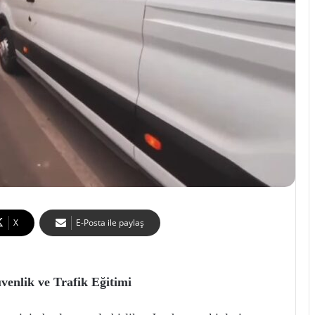
X
E-Posta ile paylaş
enlik ve Trafik Eğitimi