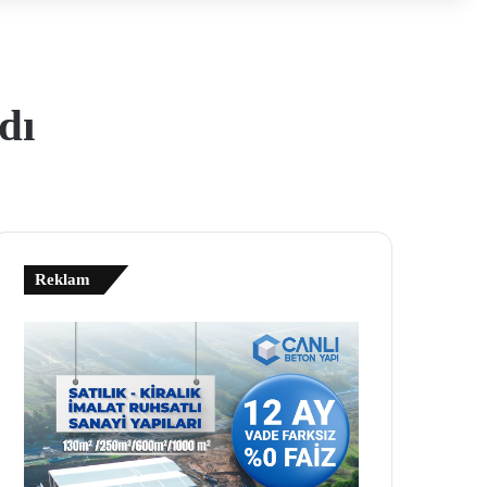
dı
Reklam