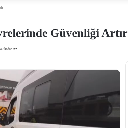
dı
elerinde Güvenliği Artır
akikadan Az