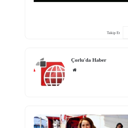
Takip Et
Çorlu'da Haber
We
b
site
si