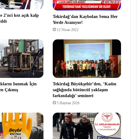
e 2’nci kez açık kalp
Tekirdağ’dan Kaybolan Sema Her
ıldı
Yerde Aranıyor!
12 Nisan 2022
kların Isınmak İçin
Tekirdağ Büyükşehir’den, ‘Kadın
ten Çıkmış
sağlığında bütüncül yaklaşım
farkındalığı’ semineri
5 Haziran 2026