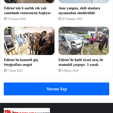
Edirne’nin 6 asırlık tek yalı
Anız yangını, ekili alanlara
camisinde restorasyon başlıyor
sıçramadan söndürüldü
13 Kasım 2024
26 Temmuz 2023
Edirne’de konserli göç
Edirne’de hafif ticari araç ile
fotoğrafları sergisi
otomobil çarpıştı: 3 yaralı
7 Ekim 2022
4 Mayıs 2024
Yorum Yap