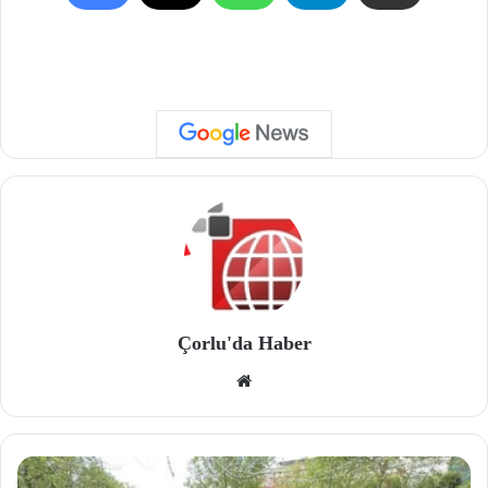
Çorlu'da Haber
We
b
site
si