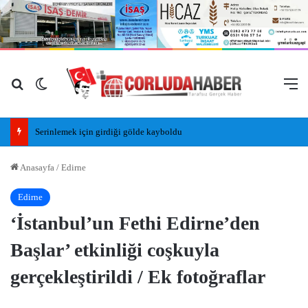
Arama yap ...
Dış görünümü değiştir
M
Serinlemek için girdiği gölde kayboldu
Anasayfa
/
Edirne
Edirne
‘İstanbul’un Fethi Edirne’den
Başlar’ etkinliği coşkuyla
gerçekleştirildi / Ek fotoğraflar