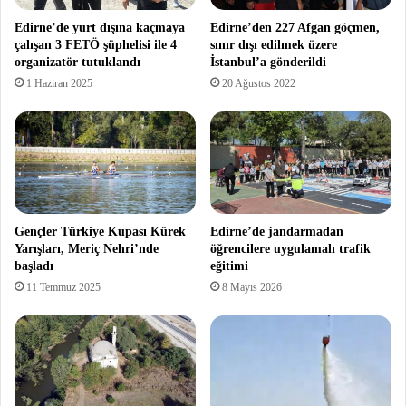
Edirne’de yurt dışına kaçmaya
Edirne’den 227 Afgan göçmen,
çalışan 3 FETÖ şüphelisi ile 4
sınır dışı edilmek üzere
organizatör tutuklandı
İstanbul’a gönderildi
1 Haziran 2025
20 Ağustos 2022
Gençler Türkiye Kupası Kürek
Edirne’de jandarmadan
Yarışları, Meriç Nehri’nde
öğrencilere uygulamalı trafik
başladı
eğitimi
11 Temmuz 2025
8 Mayıs 2026