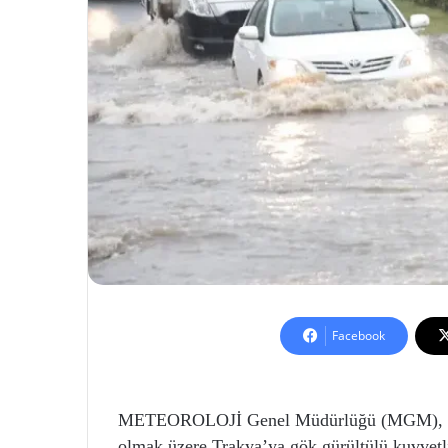
Facebook
METEOROLOJİ Genel Müdürlüğü (MGM), bugü
olmak üzere Trakya’ya gök gürültülü kuvvetl