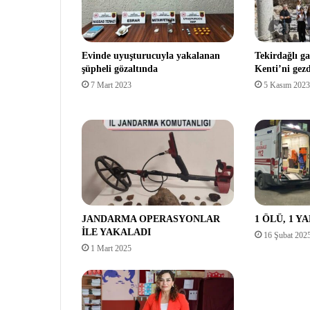
Evinde uyuşturucuyla yakalanan
Tekirdağlı ga
şüpheli gözaltında
Kenti’ni gezd
7 Mart 2023
5 Kasım 2023
JANDARMA OPERASYONLAR
1 ÖLÜ, 1 Y
İLE YAKALADI
16 Şubat 202
1 Mart 2025