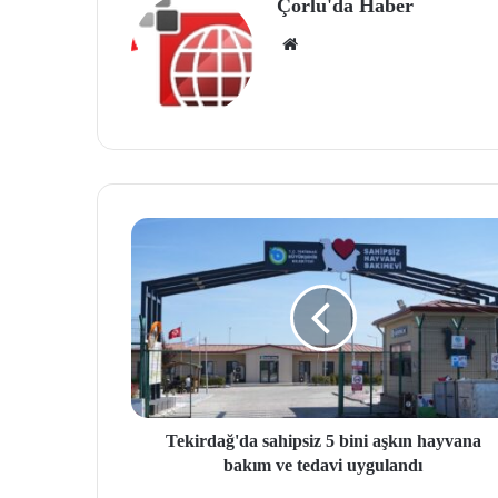
Çorlu'da Haber
We
b
site
si
Tekirdağ'da sahipsiz 5 bini aşkın hayvana
bakım ve tedavi uygulandı