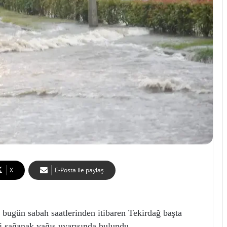
X
E-Posta ile paylaş
n sabah saatlerinden itibaren Tekirdağ başta
i sağanak yağış uyarısında bulundu.