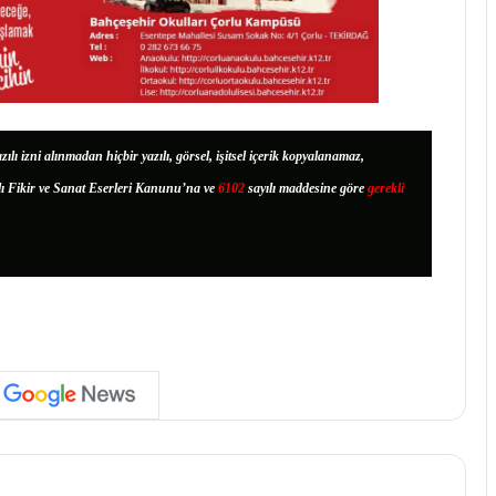
zılı izni alınmadan hiçbir yazılı, görsel, işitsel içerik kopyalanamaz,
lı Fikir ve Sanat Eserleri Kanunu’na ve
6102
sayılı maddesine göre
gerekli