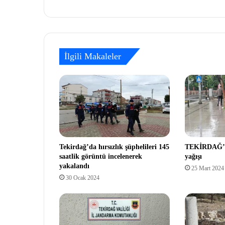
İlgili Makaleler
Tekirdağ’da hırsızlık şüphelileri 145
TEKİRDAĞ’D
saatlik görüntü incelenerek
yağışı
yakalandı
25 Mart 2024
30 Ocak 2024