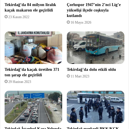
Tekirdağ’da 84 milyon liralık
Çorluspor 1947’nin 2’nci Lig’e
kaçak makaron ele geçirildi
yükselişi ilçede coşkuyla
kutlandı
23 Kasım 2022
16 Mayıs 2026
Tekirdağ’da kaçak üretilen 371
Tekirdağ’da dolu etkili oldu
ton şarap ele geçirildi
11 Mart 2023
29 Haziran 2023
Tekirdağ-İstanbul Kara Yolunda
Tekirdağ merkezli PKK/KCK