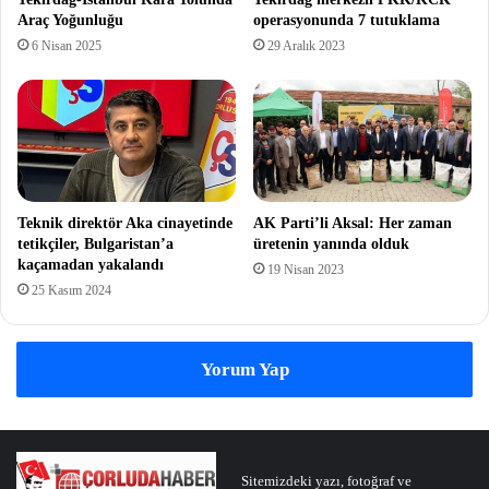
Araç Yoğunluğu
operasyonunda 7 tutuklama
6 Nisan 2025
29 Aralık 2023
Teknik direktör Aka cinayetinde
AK Parti’li Aksal: Her zaman
tetikçiler, Bulgaristan’a
üretenin yanında olduk
kaçamadan yakalandı
19 Nisan 2023
25 Kasım 2024
Yorum Yap
Sitemizdeki yazı, fotoğraf ve