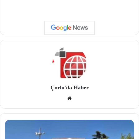
Çorlu'da Haber
We
b
site
si