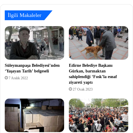
İlgili Makaleler
Süleymanpaşa Belediyesi’nden
Edirne Belediye Başkanı
‘Yaşayan Tarih’ belgeseli
Gürkan, barınaktan
sahiplendiği ‘Fosk’la esnaf
7 Aralık 2022
ziyareti yaptı
27 Ocak 2023