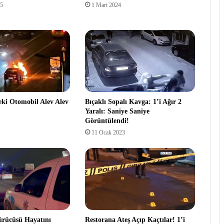
25
1 Mart 2024
eki Otomobil Alev Alev
Bıçaklı Sopalı Kavga: 1’i Ağır 2
Yaralı: Saniye Saniye
Görüntülendi!
11 Ocak 2023
ürücüsü Hayatını
Restorana Ateş Açıp Kaçtılar! 1’i