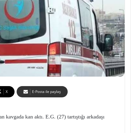
X
E-Posta ile paylaş
an kavgada kan aktı. E.G. (27) tartıştığı arkadaşı