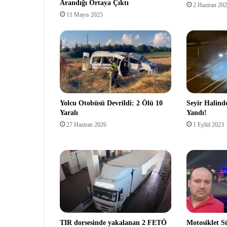
Arandığı Ortaya Çıktı
2 Haziran 20
11 Mayıs 2025
Yolcu Otobüsü Devrildi: 2 Ölü 10
Seyir Halind
Yaralı
Yandı!
27 Haziran 2026
1 Eylül 2023
TIR dorsesinde yakalanan 2 FETÖ
Motosiklet S