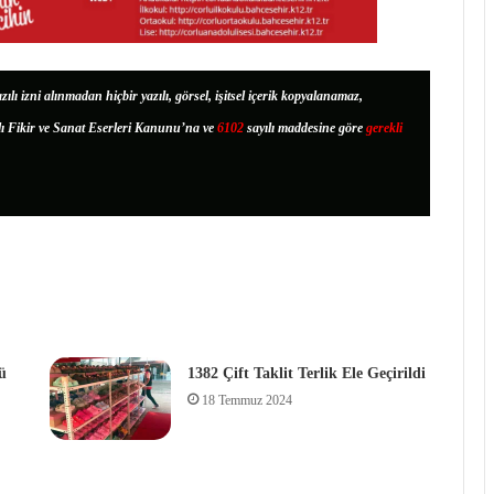
zılı izni alınmadan hiçbir yazılı, görsel, işitsel içerik kopyalanamaz,
lı Fikir ve Sanat Eserleri Kanunu’na ve
6102
sayılı maddesine göre
gerekli
ü
1382 Çift Taklit Terlik Ele Geçirildi
18 Temmuz 2024