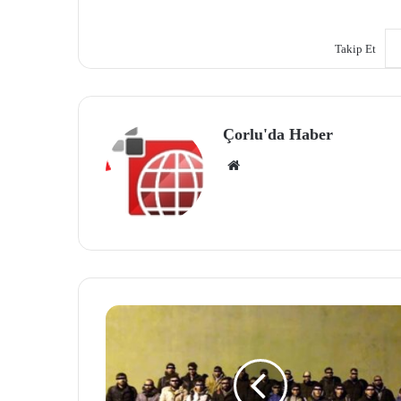
Takip Et
Çorlu'da Haber
We
b
site
si