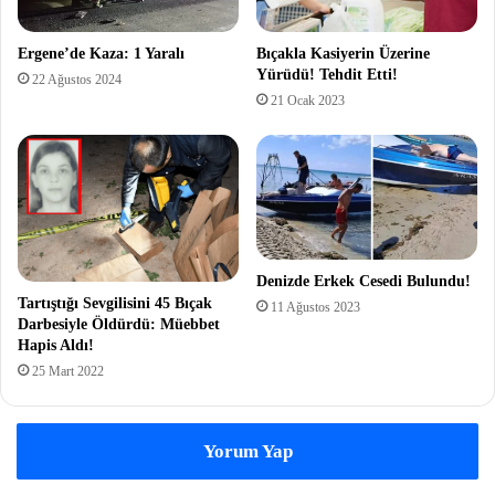
Ergene’de Kaza: 1 Yaralı
Bıçakla Kasiyerin Üzerine
Yürüdü! Tehdit Etti!
22 Ağustos 2024
21 Ocak 2023
Denizde Erkek Cesedi Bulundu!
Tartıştığı Sevgilisini 45 Bıçak
11 Ağustos 2023
Darbesiyle Öldürdü: Müebbet
Hapis Aldı!
25 Mart 2022
Yorum Yap