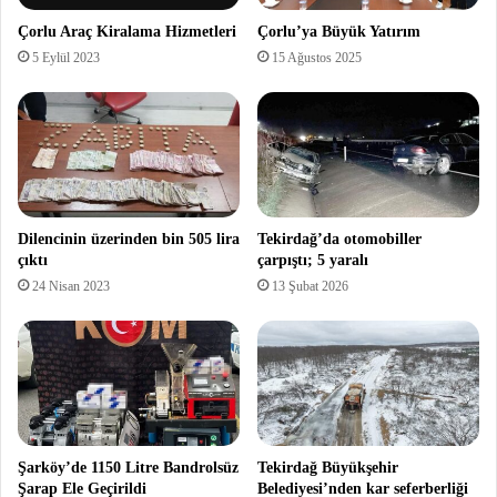
Çorlu Araç Kiralama Hizmetleri
Çorlu’ya Büyük Yatırım
5 Eylül 2023
15 Ağustos 2025
Dilencinin üzerinden bin 505 lira
Tekirdağ’da otomobiller
çıktı
çarpıştı; 5 yaralı
24 Nisan 2023
13 Şubat 2026
Şarköy’de 1150 Litre Bandrolsüz
Tekirdağ Büyükşehir
Şarap Ele Geçirildi
Belediyesi’nden kar seferberliği