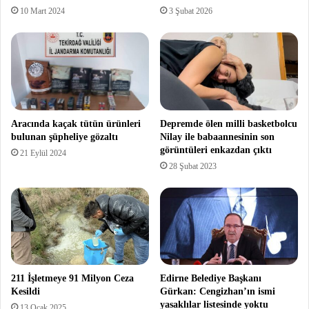
10 Mart 2024
3 Şubat 2026
Aracında kaçak tütün ürünleri
Depremde ölen milli basketbolcu
bulunan şüpheliye gözaltı
Nilay ile babaannesinin son
görüntüleri enkazdan çıktı
21 Eylül 2024
28 Şubat 2023
211 İşletmeye 91 Milyon Ceza
Edirne Belediye Başkanı
Kesildi
Gürkan: Cengizhan’ın ismi
yasaklılar listesinde yoktu
13 Ocak 2025