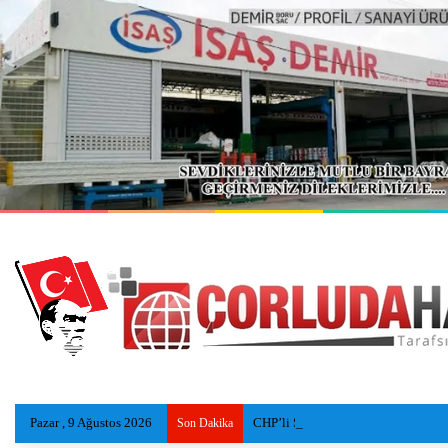
Pazar , 9 Ağustos 2026
CHP’li Şimşek: ‘Baba Ocağı’ Dediler, 
Son Dakika