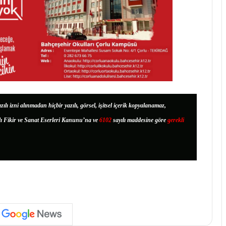
zılı izni alınmadan hiçbir yazılı, görsel, işitsel içerik kopyalanamaz,
lı Fikir ve Sanat Eserleri Kanunu’na ve
6102
sayılı maddesine göre
gerekli