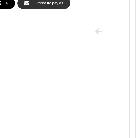
X
E-Posta ile paylaş