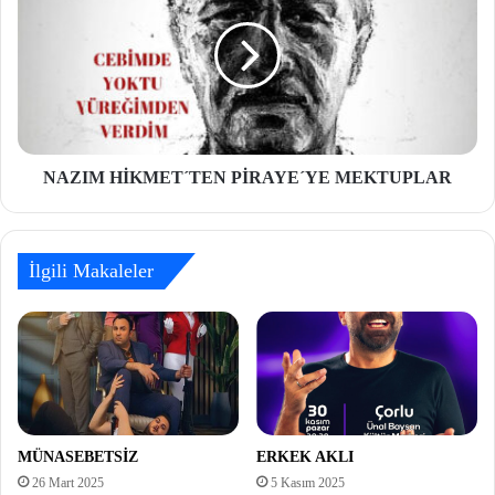
NAZIM HİKMET´TEN PİRAYE´YE MEKTUPLAR
İlgili Makaleler
MÜNASEBETSİZ
ERKEK AKLI
26 Mart 2025
5 Kasım 2025