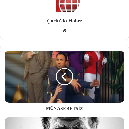
Çorlu'da Haber
We
b
site
si
MÜNASEBETSİZ