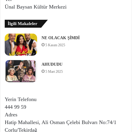
Ünal Baysan Kültür Merkezi
İlgili Makaleler
NE OLACAK ŞİMDİ
5 Kasım 2025
AHUDUDU
5 Mart 2025
Yerin Telefonu
444 99 59
Adres
Hatip Mahallesi, Ali Osman Çelebi Bulvarı No:74/1
Çorlu/Tekirdağ