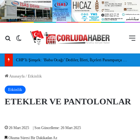
Arama yap ...
Dış görünümü değiştir
M
CHP’li Şimşek: ‘Baba Ocağı’ Dediler, İlleri, İlçeleri Paramparça Edip Gittiler
Anasayfa
/
Etkinlik
Etkinlik
ETEKLER VE PANTOLONLAR
26 Mart 2025
| Son Güncelleme: 26 Mart 2025
Okuma Süresi Bir Dakikadan Az