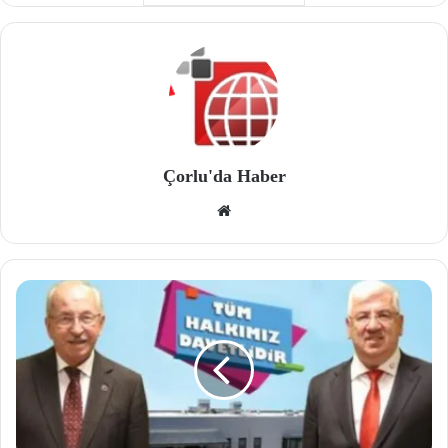
Çorlu'da Haber
We
b
site
si