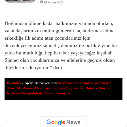
14 Nisan 2022
Doğumdan ölüme kadar halkımızın yanında olurken,
vatandaşlarımızın mutlu günlerini taçlandırmak adına
erkekliğe ilk adımı atan çocuklarımız için
düzenleyeceğimiz sünnet şölenimiz ile birlikte yine bu
yılda bu mutluluğu hep beraber yaşayacağız inşallah.
Sünnet olan çocuklarımıza ve ailelerine geçmiş oldun
dileklerimi iletiyorum” dedi.
Bu haber
Ergene Belediyesi’nin
Kendi sitesinden botlar yardımıyla
otomatik olarak eklenmiştir. Bu içerikte Çorlu’da Haber editörleri
herhangi bir müdahalede bulunmamıştır.