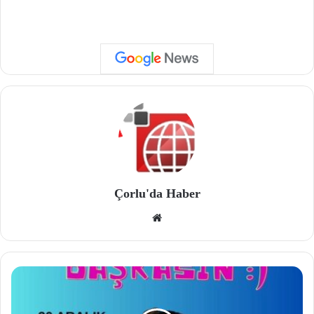
Çorlu'da Haber
We
b
site
si