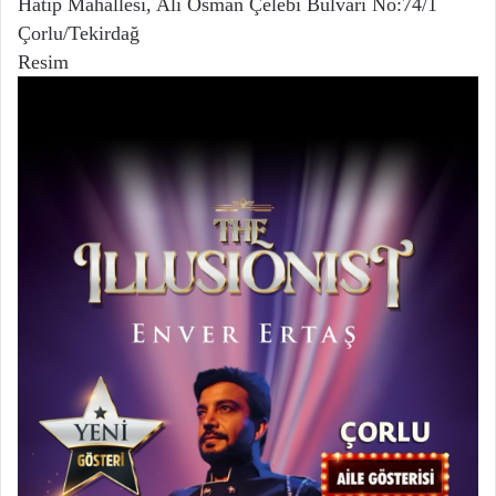
Hatip Mahallesi, Ali Osman Çelebi Bulvarı No:74/1
Çorlu/Tekirdağ
Resim