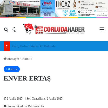
Arama yap ...
Dış görünümü değiştir
M
Tekirdağ Büyükşehir Belediyesi’nden arı yetiştiricilerine destek
Anasayfa
/
Etkinlik
Etkinlik
ENVER ERTAŞ
2 Aralık 2025
| Son Güncelleme: 2 Aralık 2025
Okuma Süresi Bir Dakikadan Az