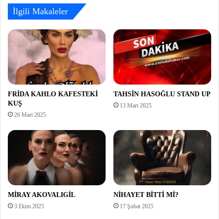
İlgili Makaleler
FRİDA KAHLO KAFESTEKİ
TAHSİN HASOĞLU STAND UP
KUŞ
13 Mart 2025
26 Mart 2025
MİRAY AKOVALIGİL
NİHAYET BİTTİ Mİ?
3 Ekim 2025
17 Şubat 2025