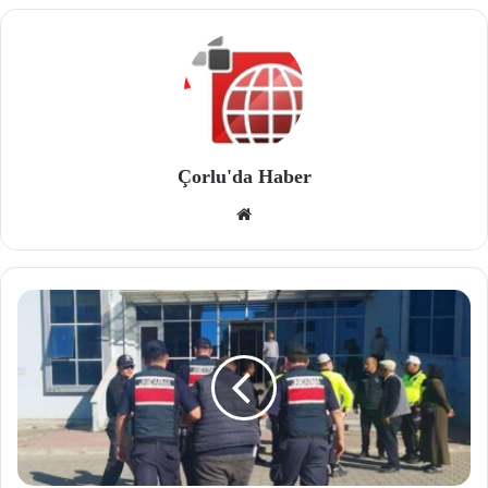
Çorlu'da Haber
We
b
site
si