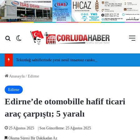
Arama yap ...
Dış görünümü değiştir
M
Tekirdağ sahillerinde yeni nesil insansız cankurtaran araçları görevde
Anasayfa
/
Edirne
Edirne
Edirne’de otomobille hafif ticari
araç çarpıştı; 5 yaralı
25 Ağustos 2025
| Son Güncelleme: 25 Ağustos 2025
Okuma Süresi Bir Dakikadan Az