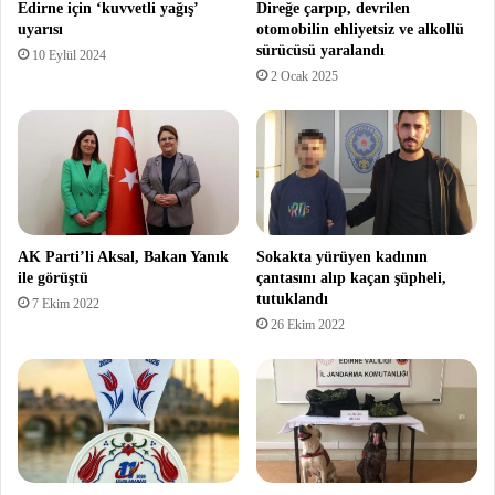
Edirne için ‘kuvvetli yağış’
Direğe çarpıp, devrilen
uyarısı
otomobilin ehliyetsiz ve alkollü
sürücüsü yaralandı
10 Eylül 2024
2 Ocak 2025
AK Parti’li Aksal, Bakan Yanık
Sokakta yürüyen kadının
ile görüştü
çantasını alıp kaçan şüpheli,
tutuklandı
7 Ekim 2022
26 Ekim 2022