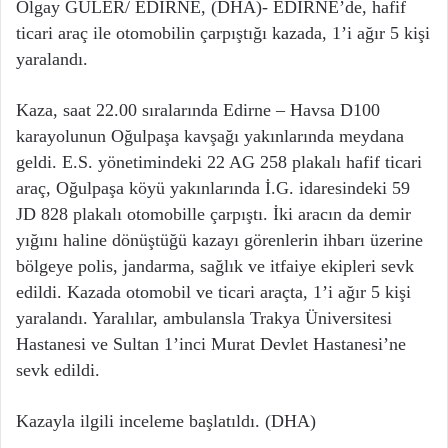
Olgay GÜLER/ EDİRNE, (DHA)- EDİRNE’de, hafif
ticari araç ile otomobilin çarpıştığı kazada, 1’i ağır 5 kişi
yaralandı.
Kaza, saat 22.00 sıralarında Edirne – Havsa D100
karayolunun Oğulpaşa kavşağı yakınlarında meydana
geldi. E.S. yönetimindeki 22 AG 258 plakalı hafif ticari
araç, Oğulpaşa köyü yakınlarında İ.G. idaresindeki 59
JD 828 plakalı otomobille çarpıştı. İki aracın da demir
yığını haline dönüştüğü kazayı görenlerin ihbarı üzerine
bölgeye polis, jandarma, sağlık ve itfaiye ekipleri sevk
edildi. Kazada otomobil ve ticari araçta, 1’i ağır 5 kişi
yaralandı. Yaralılar, ambulansla Trakya Üniversitesi
Hastanesi ve Sultan 1’inci Murat Devlet Hastanesi’ne
sevk edildi.
Kazayla ilgili inceleme başlatıldı. (DHA)