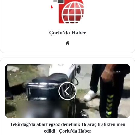
Çorlu'da Haber
We
b
site
si
Tekirdağ’da abart egzoz denetimi: 16 araç trafikten men
edildi | Çorlu'da Haber