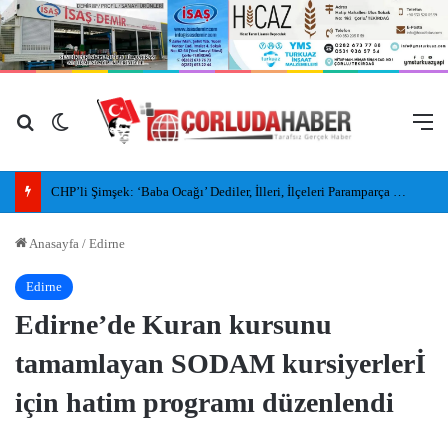
Arama yap ...
Dış görünümü değiştir
M
CHP’li Şimşek: ‘Baba Ocağı’ Dediler, İlleri, İlçeleri Paramparça Edip Gittiler
Anasayfa
/
Edirne
Edirne
Edirne’de Kuran kursunu
tamamlayan SODAM kursiyerlerİ
için hatim programı düzenlendi