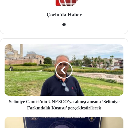
Çorlu'da Haber
We
b
site
si
Selimiye Camisi’nin UNESCO’ya alınışı anısına ‘Selimiye
Farkındalık Koşusu’ gerçekleştirilecek