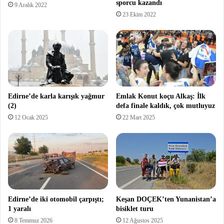
sporcu kazandı
9 Aralık 2022
23 Ekim 2022
Edirne’de karla karışık yağmur
Emlak Konut koçu Alkaş: İlk
(2)
defa finale kaldık, çok mutluyuz
12 Ocak 2025
22 Mart 2025
Edirne’de iki otomobil çarpıştı;
Keşan DOÇEK’ten Yunanistan’a
1 yaralı
bisiklet turu
8 Temmuz 2026
12 Ağustos 2025