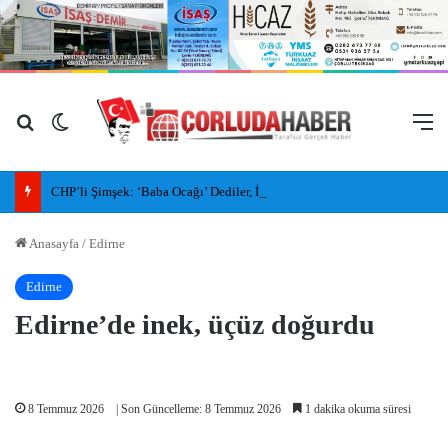
Arama yap ...
Dış görünümü değiştir
M
CHP’li Şimşek: ‘Baba Ocağı’ Dediler, İlleri, İlçeleri Paramparça Edip Gittiler
Anasayfa
/
Edirne
Edirne
Edirne’de inek, üçüz doğurdu
8 Temmuz 2026
| Son Güncelleme: 8 Temmuz 2026
1 dakika okuma süresi