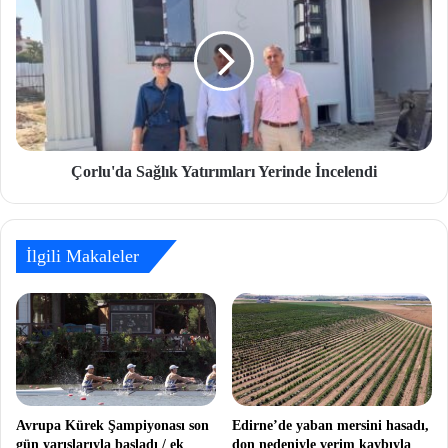
Çorlu'da Sağlık Yatırımları Yerinde İncelendi
İlgili Makaleler
Avrupa Kürek Şampiyonası son
Edirne’de yaban mersini hasadı,
gün yarışlarıyla başladı / ek
don nedeniyle verim kaybıyla