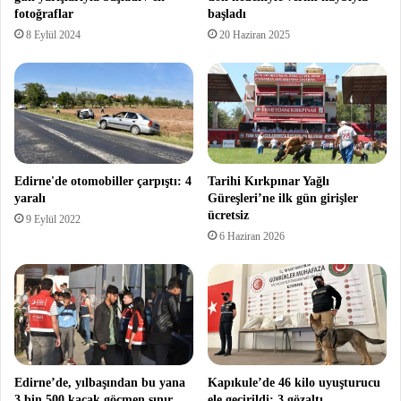
fotoğraflar
başladı
8 Eylül 2024
20 Haziran 2025
Edirne'de otomobiller çarpıştı: 4
Tarihi Kırkpınar Yağlı
yaralı
Güreşleri’ne ilk gün girişler
ücretsiz
9 Eylül 2022
6 Haziran 2026
Edirne’de, yılbaşından bu yana
Kapıkule’de 46 kilo uyuşturucu
3 bin 500 kaçak göçmen sınır
ele geçirildi; 3 gözaltı