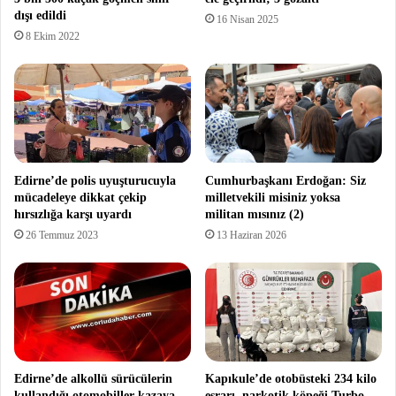
dışı edildi
16 Nisan 2025
8 Ekim 2022
Edirne’de polis uyuşturucuyla
Cumhurbaşkanı Erdoğan: Siz
mücadeleye dikkat çekip
milletvekili misiniz yoksa
hırsızlığa karşı uyardı
militan mısınız (2)
26 Temmuz 2023
13 Haziran 2026
Edirne’de alkollü sürücülerin
Kapıkule’de otobüsteki 234 kilo
kullandığı otomobiller kazaya
esrarı, narkotik köpeği Turbo