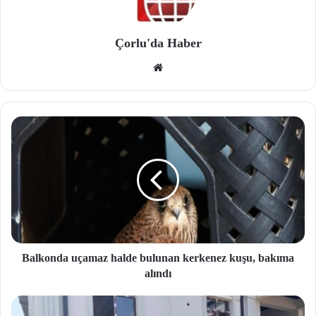
Çorlu'da Haber
We
b
site
si
Balkonda uçamaz halde bulunan kerkenez kuşu, bakıma
alındı