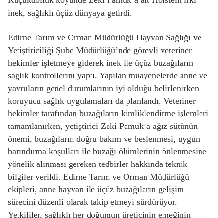
Küçükdöllük köyünde Zeki Pamuk’a ait Holstein ırkı
inek, sağlıklı üçüz dünyaya getirdi.
Edirne Tarım ve Orman Müdürlüğü Hayvan Sağlığı ve
Yetiştiriciliği Şube Müdürlüğü’nde görevli veteriner
hekimler işletmeye giderek inek ile üçüz buzağıların
sağlık kontrollerini yaptı. Yapılan muayenelerde anne ve
yavruların genel durumlarının iyi olduğu belirlenirken,
koruyucu sağlık uygulamaları da planlandı. Veteriner
hekimler tarafından buzağıların kimliklendirme işlemleri
tamamlanırken, yetiştirici Zeki Pamuk’a ağız sütünün
önemi, buzağıların doğru bakım ve beslenmesi, uygun
barındırma koşulları ile buzağı ölümlerinin önlenmesine
yönelik alınması gereken tedbirler hakkında teknik
bilgiler verildi. Edirne Tarım ve Orman Müdürlüğü
ekipleri, anne hayvan ile üçüz buzağıların gelişim
sürecini düzenli olarak takip etmeyi sürdürüyor.
Yetkililer, sağlıklı her doğumun üreticinin emeğinin