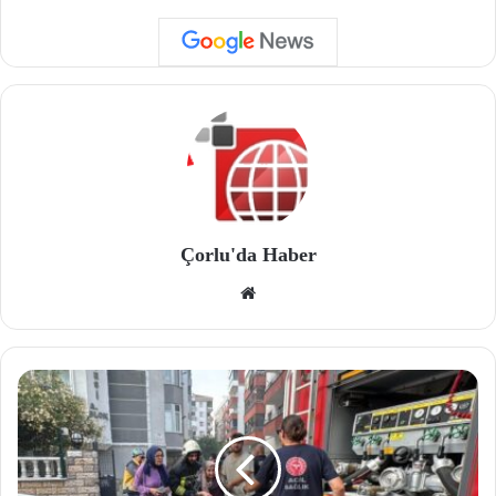
Çorlu'da Haber
We
b
site
si