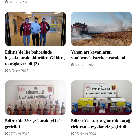
31 Ekim 2022
Edirne’de lise bahçesinde
Yanan arı kovanlarını
bıçaklanarak öldürülen Gülden,
söndürmek isterken yaralandı
toprağa verildi (2)
30 Ekim 2022
6 Nisan 2025
Edirne’de 39 şişe kaçak içki ele
Edirne’de araçta gümrük kaçağı
geçirildi
elektronik eşyalar ele geçirildi
27 Ekim 2023
25 Nisan 2024