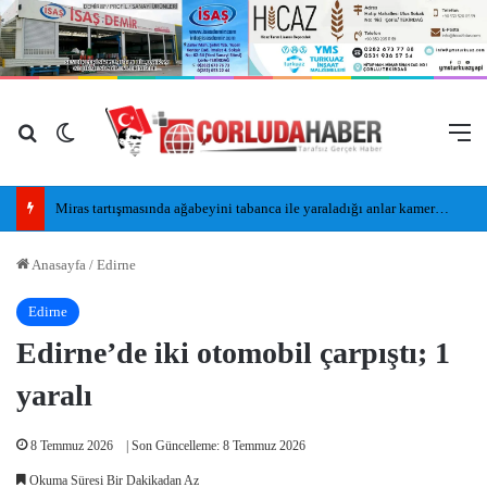
Arama yap ...
Dış görünümü değiştir
M
Miras tartışmasında ağabeyini tabanca ile yaraladığı anlar kamerada
Anasayfa
/
Edirne
Edirne
Edirne’de iki otomobil çarpıştı; 1
yaralı
8 Temmuz 2026
| Son Güncelleme: 8 Temmuz 2026
Okuma Süresi Bir Dakikadan Az