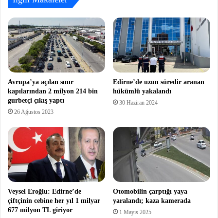
Avrupa’ya açılan sınır
Edirne’de uzun süredir aranan
kapılarından 2 milyon 214 bin
hükümlü yakalandı
gurbetçi çıkış yaptı
30 Haziran 2024
26 Ağustos 2023
Veysel Eroğlu: Edirne’de
Otomobilin çarptığı yaya
çiftçinin cebine her yıl 1 milyar
yaralandı; kaza kamerada
677 milyon TL giriyor
1 Mayıs 2025