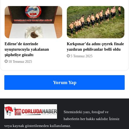
Edirne’de üzerinde
Kırkpınar’da adını çeyrek finale
uyuşturucuyla yakalanan
yazdıran pehlivanlar belli oldu
şüpheliye gözaltı
5 Temmuz 2025
18 Temmuz 2025
Yorum Yap
Sitemizdeki yazı, fotoğraf ve
haberlerin her hakkı saklıdır. İzinsiz
veya kaynak gösterilemeden kullanılamaz.