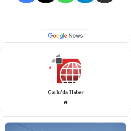
Çorlu'da Haber
We
b
site
si