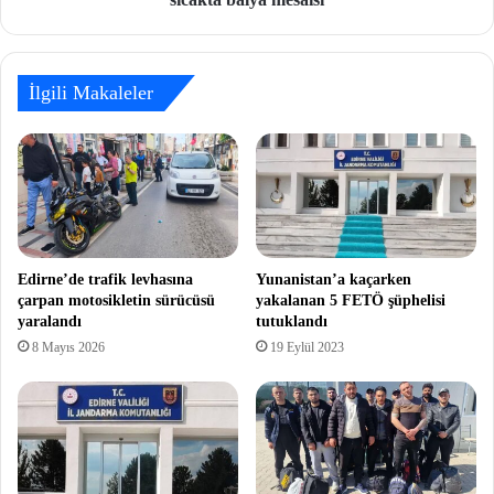
İlgili Makaleler
Edirne’de trafik levhasına
Yunanistan’a kaçarken
çarpan motosikletin sürücüsü
yakalanan 5 FETÖ şüphelisi
yaralandı
tutuklandı
8 Mayıs 2026
19 Eylül 2023