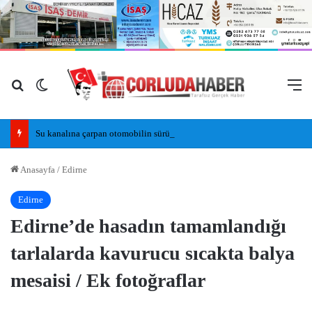
Arama yap ...
Dış görünümü değiştir
M
Su kanalına çarpan otomobilin sürücüsü yaralandı
Anasayfa
/
Edirne
Edirne
Edirne’de hasadın tamamlandığı
tarlalarda kavurucu sıcakta balya
mesaisi / Ek fotoğraflar