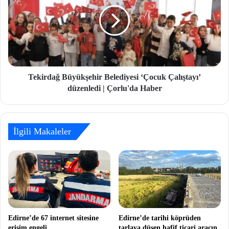
Tekirdağ Büyükşehir Belediyesi ‘Çocuk Çalıştayı’
düzenledi | Çorlu'da Haber
İlgili Makaleler
Edirne’de 67 internet sitesine
Edirne’de tarihi köprüden
erişim engeli
tarlaya düşen hafif ticari aracın