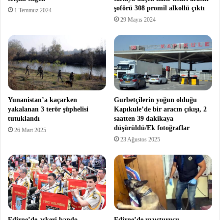
şoförü 308 promil alkollü çıktı
1 Temmuz 2024
29 Mayıs 2024
Yunanistan’a kaçarken
Gurbetçilerin yoğun olduğu
yakalanan 3 terör şüphelisi
Kapıkule’de bir aracın çıkışı, 2
tutuklandı
saatten 39 dakikaya
düşürüldü/Ek fotoğraflar
26 Mart 2025
23 Ağustos 2025
Edirne’de askeri bando,
Edirne’de uyuşturucu