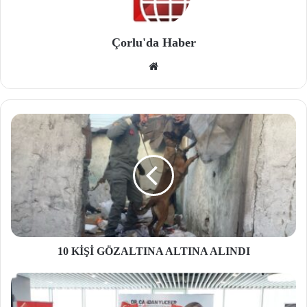
Çorlu'da Haber
We
b
site
si
10 KİŞİ GÖZALTINA ALTINA ALINDI