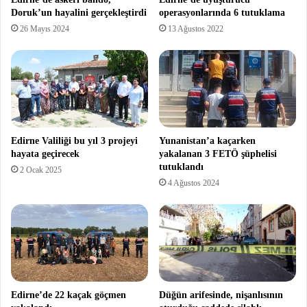
Doruk’un hayalini gerçekleştirdi
operasyonlarında 6 tutuklama
26 Mayıs 2024
13 Ağustos 2022
Edirne Valiliği bu yıl 3 projeyi
Yunanistan’a kaçarken
hayata geçirecek
yakalanan 3 FETÖ şüphelisi
tutuklandı
2 Ocak 2025
4 Ağustos 2024
Edirne’de 22 kaçak göçmen
Düğün arifesinde, nişanlısının