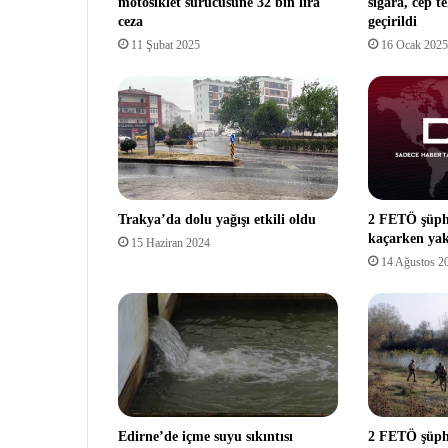
motosiklet sürücüsüne 32 bin lira
sigara, cep te
ceza
geçirildi
11 Şubat 2025
16 Ocak 2025
Trakya’da dolu yağışı etkili oldu
2 FETÖ şüphe
kaçarken yak
15 Haziran 2024
14 Ağustos 2
Edirne’de içme suyu sıkıntısı
2 FETÖ şüphe