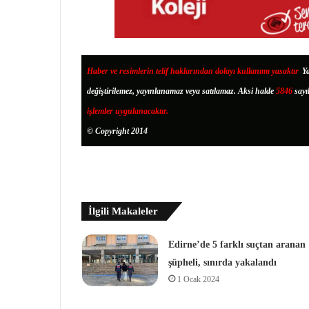
Haber ve resimlerin telif haklarından dolayı kullanımı yasaktır
.
Ya
değiştirilemez, yayınlanamaz veya satılamaz. Aksi halde
5846
sayı
işlemler uygulanacaktır.
© Copyright 2014
İlgili Makaleler
Edirne’de 5 farklı suçtan aranan
şüpheli, sınırda yakalandı
1 Ocak 2024