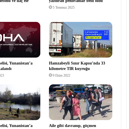
lefonu ve ilaç ele
yazdıran pehlivanlar belli oldu
5 Temmuz 2025
lisi, Yunanistan’a
Hamzabeyli Sınır Kapısı’nda 33
alandı
kilometre TIR kuyruğu
023
9 Ekim 2022
lisi, Yunanistan’a
Aile gibi davranıp, göçmen