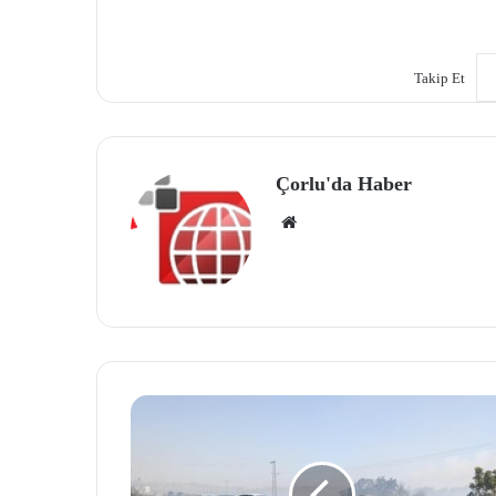
Takip Et
Çorlu'da Haber
We
b
site
si