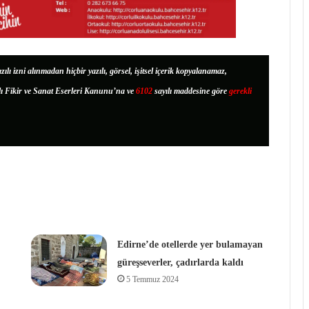
zılı izni alınmadan hiçbir yazılı, görsel, işitsel içerik kopyalanamaz,
lı Fikir ve Sanat Eserleri Kanunu’na ve
6102
sayılı maddesine göre
gerekli
Edirne’de otellerde yer bulamayan
güreşseverler, çadırlarda kaldı
5 Temmuz 2024