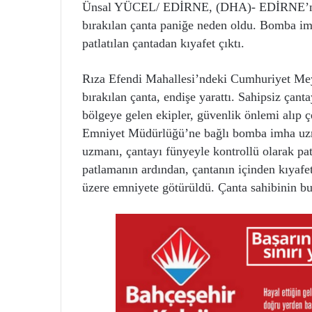
Ünsal YÜCEL/ EDİRNE, (DHA)- EDİRNE’nin 
bırakılan çanta paniğe neden oldu. Bomba imh
patlatılan çantadan kıyafet çıktı.
Rıza Efendi Mahallesi’ndeki Cumhuriyet Mey
bırakılan çanta, endişe yarattı. Sahipsiz çant
bölgeye gelen ekipler, güvenlik önlemi alıp çe
Emniyet Müdürlüğü’ne bağlı bomba imha uzma
uzmanı, çantayı fünyeyle kontrollü olarak patl
patlamanın ardından, çantanın içinden kıyafet
üzere emniyete götürüldü. Çanta sahibinin bu