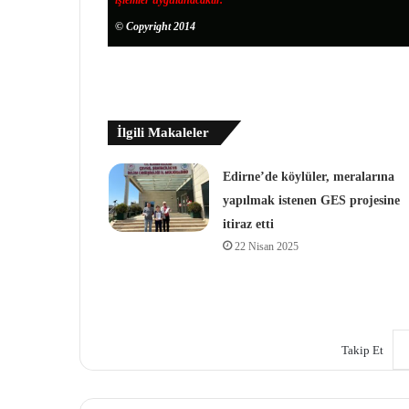
işlemler uygulanacaktır.
© Copyright 2014
İlgili Makaleler
Edirne’de köylüler, meralarına
yapılmak istenen GES projesine
itiraz etti
22 Nisan 2025
Takip Et