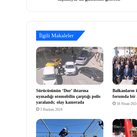
İlgili Makaleler
Sürücüsünün ‘Dur’ ihtarına
Balkanların i
uymadığı otomobilin çarptığı polis
forumda bir 
yaralandı; olay kamerada
18 Nisan 202
3 Haziran 2024