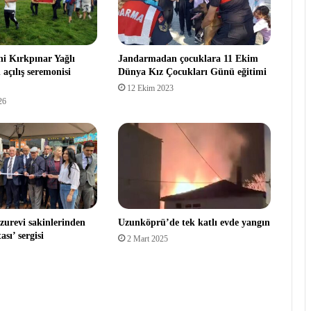
hi Kırkpınar Yağlı
Jandarmadan çocuklara 11 Ekim
 açılış seremonisi
Dünya Kız Çocukları Günü eğitimi
12 Ekim 2023
26
zurevi sakinlerinden
Uzunköprü’de tek katlı evde yangın
ası’ sergisi
2 Mart 2025