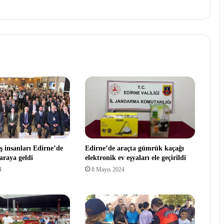
ş insanları Edirne’de
Edirne’de araçta gümrük kaçağı
araya geldi
elektronik ev eşyaları ele geçirildi
4
8 Mayıs 2024