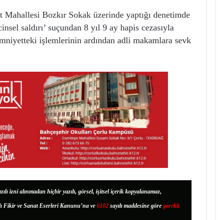
t Mahallesi Bozkır Sokak üzerinde yaptığı denetimde
cinsel saldırı’ suçundan 8 yıl 9 ay hapis cezasıyla
Emniyetteki işlemlerinin ardından adli makamlara sevk
zılı izni alınmadan hiçbir yazılı, görsel, işitsel içerik kopyalanamaz,
lı Fikir ve Sanat Eserleri Kanunu’na ve
6102
sayılı maddesine göre
gerekli