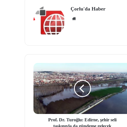
Çorlu'da Haber
We
b
site
si
Prof. Dr. Turoğlu: Edirne, şehir seli
taşkınıyla da gündeme gelecek