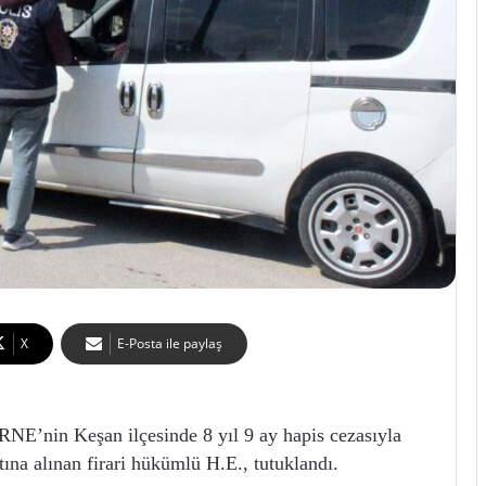
X
E-Posta ile paylaş
nin Keşan ilçesinde 8 yıl 9 ay hapis cezasıyla
tına alınan firari hükümlü H.E., tutuklandı.