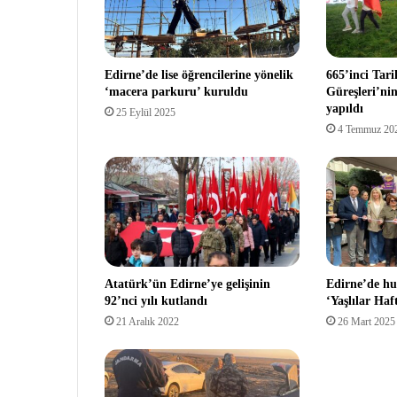
Edirne’de lise öğrencilerine yönelik
665’inci Tari
‘macera parkuru’ kuruldu
Güreşleri’nin
yapıldı
25 Eylül 2025
4 Temmuz 20
Atatürk’ün Edirne’ye gelişinin
Edirne’de hu
92’nci yılı kutlandı
‘Yaşlılar Haft
21 Aralık 2022
26 Mart 2025