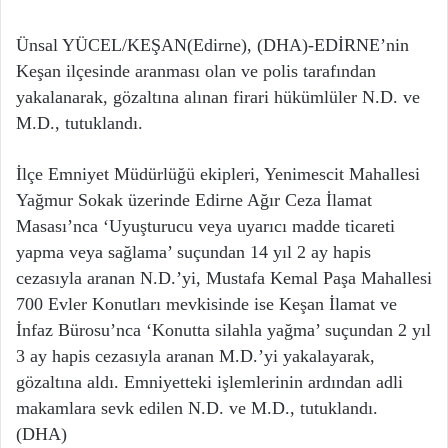
Ünsal YÜCEL/KEŞAN(Edirne), (DHA)-EDİRNE’nin
Keşan ilçesinde aranması olan ve polis tarafından
yakalanarak, gözaltına alınan firari hükümlüler N.D. ve
M.D., tutuklandı.
İlçe Emniyet Müdürlüğü ekipleri, Yenimescit Mahallesi
Yağmur Sokak üzerinde Edirne Ağır Ceza İlamat
Masası’nca ‘Uyuşturucu veya uyarıcı madde ticareti
yapma veya sağlama’ suçundan 14 yıl 2 ay hapis
cezasıyla aranan N.D.’yi, Mustafa Kemal Paşa Mahallesi
700 Evler Konutları mevkisinde ise Keşan İlamat ve
İnfaz Bürosu’nca ‘Konutta silahla yağma’ suçundan 2 yıl
3 ay hapis cezasıyla aranan M.D.’yi yakalayarak,
gözaltına aldı. Emniyetteki işlemlerinin ardından adli
makamlara sevk edilen N.D. ve M.D., tutuklandı.
(DHA)