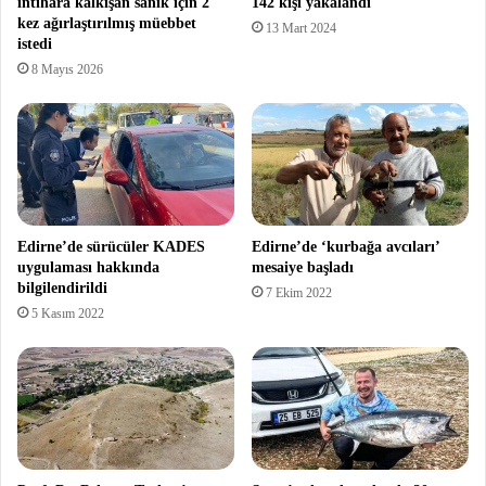
intihara kalkışan sanık için 2
142 kişi yakalandı
kez ağırlaştırılmış müebbet
13 Mart 2024
istedi
8 Mayıs 2026
Edirne’de sürücüler KADES
Edirne’de ‘kurbağa avcıları’
uygulaması hakkında
mesaiye başladı
bilgilendirildi
7 Ekim 2022
5 Kasım 2022