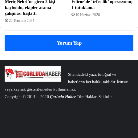
Meriç Nehri’ne giren 2 kişi
Edirne’de ‘tefecilik’ operasyonu;
kayboldu, ekipler arama
1 tutuklama
çalışması başlattı
19 Haziran 2026
22 Temmuz 2024
Yorum Yap
Sitemizdeki yazı, fotoğraf ve
haberlerin her hakkı saklıdır. İzinsiz
veya kaynak gösterilemeden kullanılamaz.
Copyright © 2014 – 2026
Çorluda Haber
Tüm Hakları Saklıdır.