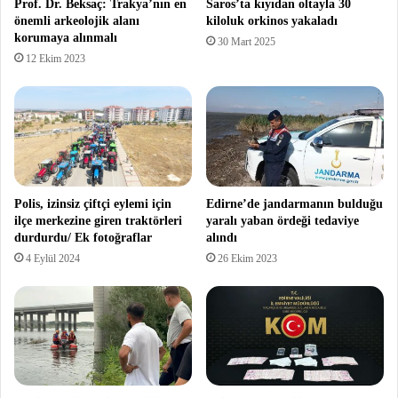
Prof. Dr. Beksaç: Trakya’nın en
Saros’ta kıyıdan oltayla 30
önemli arkeolojik alanı
kiloluk orkinos yakaladı
korumaya alınmalı
30 Mart 2025
12 Ekim 2023
Polis, izinsiz çiftçi eylemi için
Edirne’de jandarmanın bulduğu
ilçe merkezine giren traktörleri
yaralı yaban ördeği tedaviye
durdurdu/ Ek fotoğraflar
alındı
4 Eylül 2024
26 Ekim 2023