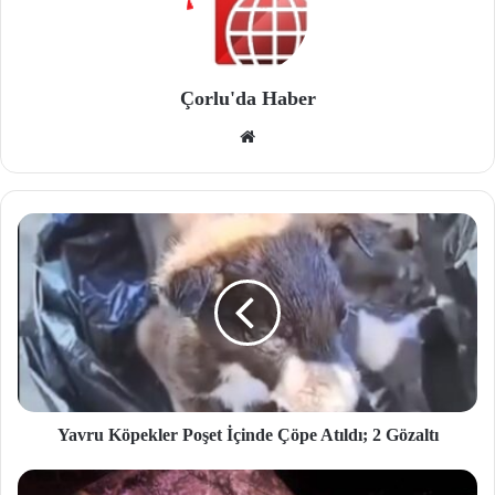
Çorlu'da Haber
We
b
site
si
Yavru Köpekler Poşet İçinde Çöpe Atıldı; 2 Gözaltı