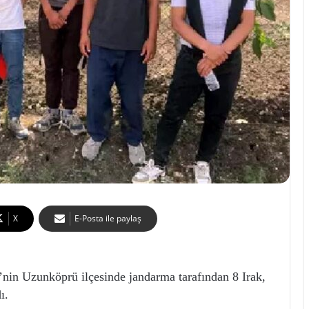
X
E-Posta ile paylaş
Uzunköprü ilçesinde jandarma tarafından 8 Irak,
ı.