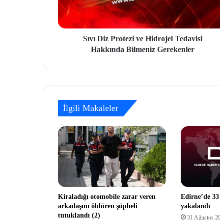
Sıvı Diz Protezi ve Hidrojel Tedavisi
Hakkında Bilmeniz Gerekenler
İlgili Makaleler
Kiraladığı otomobile zarar veren
Edirne’de 33 
arkadaşını öldüren şüpheli
yakalandı
tutuklandı (2)
31 Ağustos 2