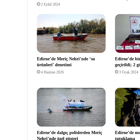
2 Eylül 2024
Edirne’de Meriç Nehri’nde ‘su
Edirne’de bi
ürünleri’ denetimi
geçirildi; 2 g
4 Haziran 2026
3 Ocak 2024
Edirne’de dalgıç polislerden Meriç
Edirne’de mot
Nehri’nde özel gösteri
tutuklama