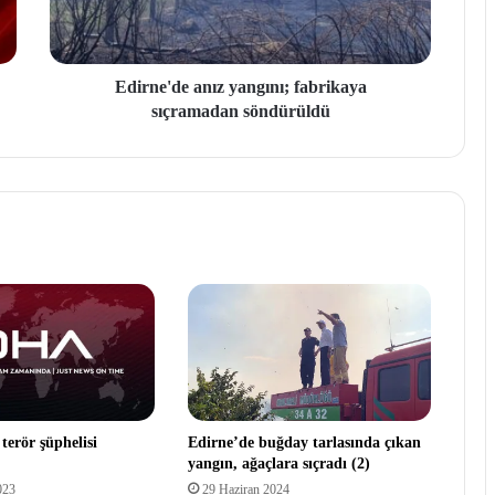
Edirne'de anız yangını; fabrikaya
sıçramadan söndürüldü
terör şüphelisi
Edirne’de buğday tarlasında çıkan
yangın, ağaçlara sıçradı (2)
023
29 Haziran 2024