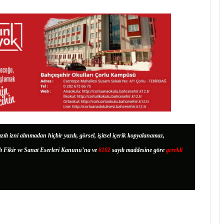
zılı izni alınmadan hiçbir yazılı, görsel, işitsel içerik kopyalanamaz,
lı Fikir ve Sanat Eserleri Kanunu’na ve
6102
sayılı maddesine göre
gerekli