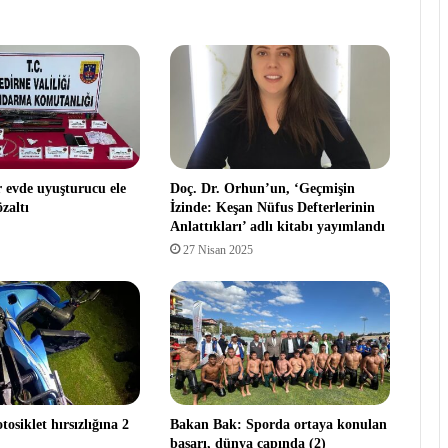
r evde uyuşturucu ele
Doç. Dr. Orhun’un, ‘Geçmişin
özaltı
İzinde: Keşan Nüfus Defterlerinin
Anlattıkları’ adlı kitabı yayımlandı
27 Nisan 2025
osiklet hırsızlığına 2
Bakan Bak: Sporda ortaya konulan
başarı, dünya çapında (2)