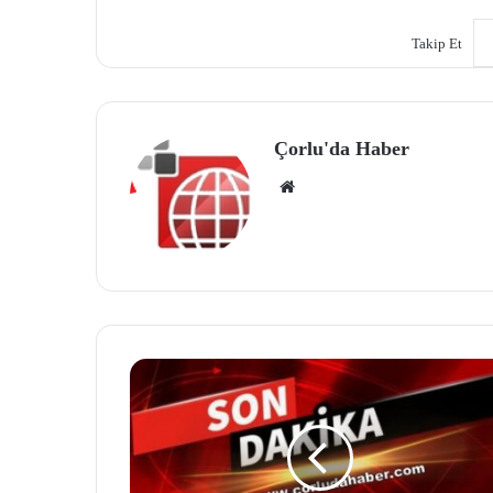
Takip Et
Çorlu'da Haber
We
b
site
si