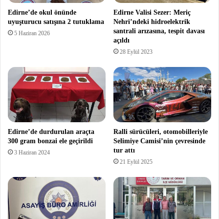
Edirne’de okul önünde
Edirne Valisi Sezer: Meriç
uyuşturucu satışına 2 tutuklama
Nehri’ndeki hidroelektrik
santrali arızasına, tespit davası
5 Haziran 2026
açıldı
28 Eylül 2023
Edirne’de durdurulan araçta
Ralli sürücüleri, otomobilleriyle
300 gram bonzai ele geçirildi
Selimiye Camisi’nin çevresinde
tur attı
3 Haziran 2024
21 Eylül 2025