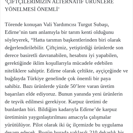
‘ÇİFTÇİLERİMİZİN ALTERNATİF ÜRÜNLERE
YÖNELMESİ ÖNEMLİ’
Törende konuşan Vali Yardımcısı Turgut Subaşı,
Edirne’nin tam anlamıyla bir tarım kenti olduğunu
söyleyerek, “Hatta tarımın başkentlerinden biri olarak
değerlendirilebilir. Çiftçimiz, yetiştirdiği ürünlerde son
derece basiretli davranabilen, hesabını iyi yapabilen,
gerektiğinde iklim koşullarıyla mücadele edebilen
niteliklere sahiptir. Edirne olarak çeltikte, ayçiçeğinde ve
buğdayda Türkiye genelinde çok önemli bir paya
sahibiz. Bazı ürünlerde yüzde 50’lere varan üretim
başarıları elde ediyoruz. Bunun yanında yeni ürünlerin
de teşvik edilmesi gerekiyor. Karpuz üretimi de
bunlardan biri. Bildiğim kadarıyla Edirne’de karpuz
üretiminin yaygınlaştırılması amacıyla çalışmalar
yürütülüyor. Pilot olarak iki üç ilçemizde bu uygulama
devam edecek. Bugün burada yaklaşık 210 dekarlık bir