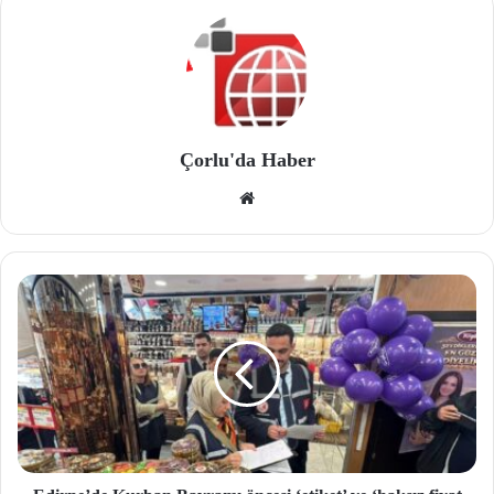
Çorlu'da Haber
We
b
site
si