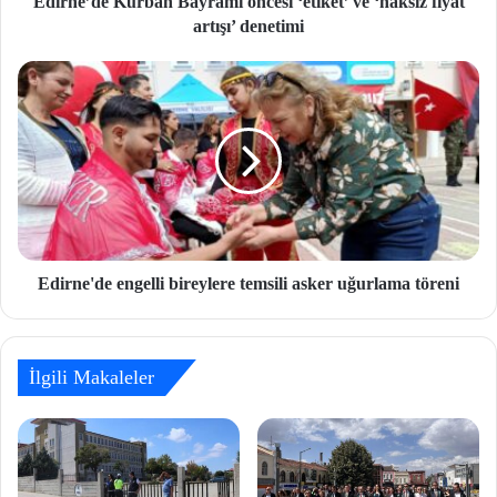
Edirne’de Kurban Bayramı öncesi ‘etiket’ ve ‘haksız fiyat
artışı’ denetimi
Edirne'de engelli bireylere temsili asker uğurlama töreni
İlgili Makaleler