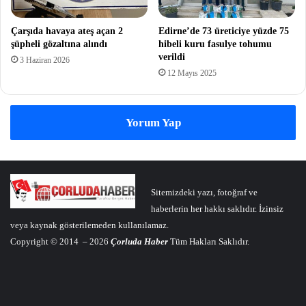
Çarşıda havaya ateş açan 2
Edirne’de 73 üreticiye yüzde 75
şüpheli gözaltına alındı
hibeli kuru fasulye tohumu
verildi
3 Haziran 2026
12 Mayıs 2025
Yorum Yap
Sitemizdeki yazı, fotoğraf ve
haberlerin her hakkı saklıdır. İzinsiz
veya kaynak gösterilemeden kullanılamaz.
Copyright © 2014 – 2026
Çorluda Haber
Tüm Hakları Saklıdır.