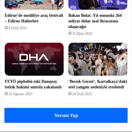
Edirne’de modifiye araç festivali
Bakan Bolat: Yıl sonunda 264
– Edirne Haberleri
milyar dolar mal ihracatına
ulaşacağız
4 Eylül 2022
31 Ekim 2024
FETÖ şüphelisi eski Danıştay
‘Bocuk Gecesi’, Kartalkaya’daki
tetkik hakimi sınırda yakalandı
otel yangını nedeniyle ertelendi
23 Ağustos 2023
24 Ocak 2025
Yorum Yap