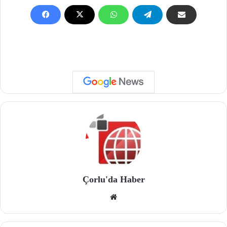
Çorlu'da Haber
We
b
site