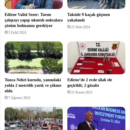
Edirne Valisi Sezer: Tarım
Takside 9 kaçak göçmen
çalıştayı yapıp sıkıntılı noktalara
yakalandı
çözüm bulmamız gerekiyor
21 Mart 2024
5 Eylül 2024
Tunca Nehri kurudu, yanındaki
Edirne’de 2 evde silah ele
yolda 2 metrelik yarık ve çökme
geçirildi; 2 gözaltı
oldu
21 Kasım 2023
7 Ağustos 2024