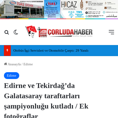
Arama yap ...
Dış görünümü değiştir
M
Otobüs İşçi Servisleri ve Otomobile Çarptı: 29 Yaralı
Anasayfa
/
Edirne
Edirne
Edirne ve Tekirdağ’da
Galatasaray taraftarları
şampiyonluğu kutladı / Ek
fotoğraflar