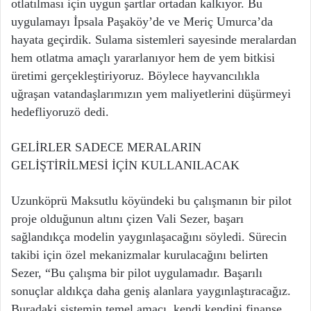
otlatılması için uygun şartlar ortadan kalkıyor. Bu
uygulamayı İpsala Paşaköy’de ve Meriç Umurca’da
hayata geçirdik. Sulama sistemleri sayesinde meralardan
hem otlatma amaçlı yararlanıyor hem de yem bitkisi
üretimi gerçekleştiriyoruz. Böylece hayvancılıkla
uğraşan vatandaşlarımızın yem maliyetlerini düşürmeyi
hedefliyoruzö dedi.
GELİRLER SADECE MERALARIN
GELİŞTİRİLMESİ İÇİN KULLANILACAK
Uzunköprü Maksutlu köyündeki bu çalışmanın bir pilot
proje olduğunun altını çizen Vali Sezer, başarı
sağlandıkça modelin yaygınlaşacağını söyledi. Sürecin
takibi için özel mekanizmalar kurulacağını belirten
Sezer, “Bu çalışma bir pilot uygulamadır. Başarılı
sonuçlar aldıkça daha geniş alanlara yaygınlaştıracağız.
Buradaki sistemin temel amacı, kendi kendini finanse