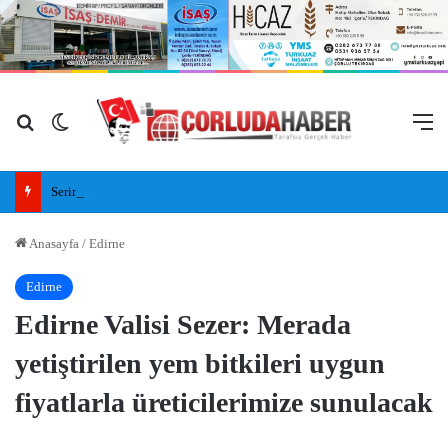
Arama yap ...
Dış görünümü değiştir
M
Serinlemek İçin Göle Giren Adamın Cansız Bedeni Bulundu
Anasayfa
/
Edirne
Edirne
Edirne Valisi Sezer: Merada
yetiştirilen yem bitkileri uygun
fiyatlarla üreticilerimize sunulacak