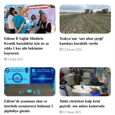
Edirne İl Sağlık Müdürü:
Trakya’nın ‘sarı altın çiçeği’
Kronik hastalıklar için en az
kanolayı kuraklık vurdu
yılda 1 kez aile hekimine
12 Kasım 2024
başvurun
5 Eylül 2022
Edirne’de aranması olan ve
Yolda yürürken kalp krizi
üzerinde uyuşturucu bulunan 2
geçirdi; son anları kamerada
şüpheliye gözaltı
11 Nisan 2025