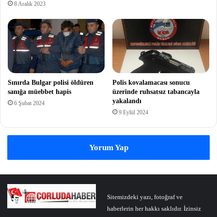
8 Aralık 2023
Sınırda Bulgar polisi öldüren
Polis kovalamacası sonucu
sanığa müebbet hapis
üzerinde ruhsatsız tabancayla
yakalandı
6 Şubat 2024
9 Eylül 2024
Yorum Yap
Sitemizdeki yazı, fotoğraf ve
haberlerin her hakkı saklıdır. İzinsiz