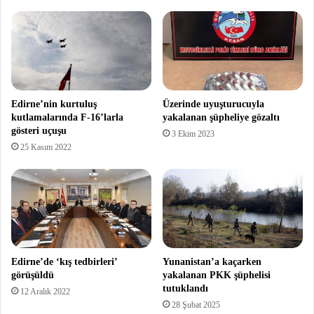
Edirne’nin kurtuluş
Üzerinde uyuşturucuyla
kutlamalarında F-16’larla
yakalanan şüpheliye gözaltı
gösteri uçuşu
3 Ekim 2023
25 Kasım 2022
Edirne’de ‘kış tedbirleri’
Yunanistan’a kaçarken
görüşüldü
yakalanan PKK şüphelisi
tutuklandı
12 Aralık 2022
28 Şubat 2025