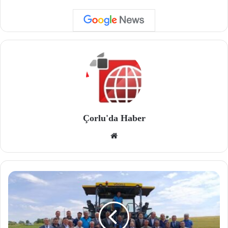
Çorlu'da Haber
We
b
site
si