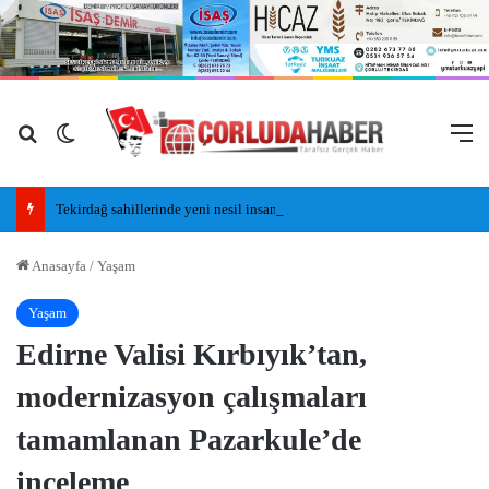
Arama yap ...
Dış görünümü değiştir
M
Tekirdağ sahillerinde yeni nesil insansız cankurtaran araçları görevde
Anasayfa
/
Yaşam
Yaşam
Edirne Valisi Kırbıyık’tan,
modernizasyon çalışmaları
tamamlanan Pazarkule’de
inceleme