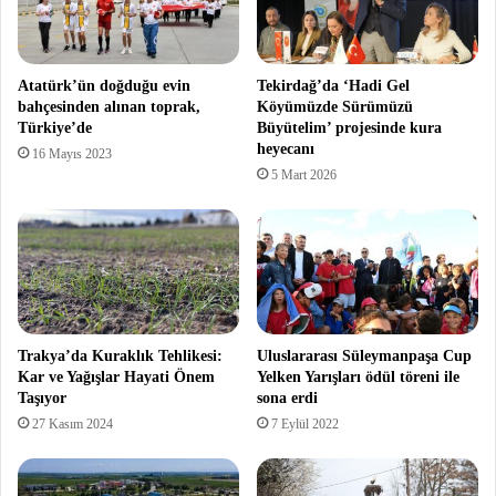
Atatürk’ün doğduğu evin
Tekirdağ’da ‘Hadi Gel
bahçesinden alınan toprak,
Köyümüzde Sürümüzü
Türkiye’de
Büyütelim’ projesinde kura
heyecanı
16 Mayıs 2023
5 Mart 2026
Trakya’da Kuraklık Tehlikesi:
Uluslararası Süleymanpaşa Cup
Kar ve Yağışlar Hayati Önem
Yelken Yarışları ödül töreni ile
Taşıyor
sona erdi
27 Kasım 2024
7 Eylül 2022