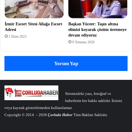
İzmir Escort Sitesi Aliağa Escort
Başkan Yüceer: Taşın altına
Adresi
elimizi koyarak çözüm üretmeye
devam ediyoruz
1 Ekim 2023
9 Temmuz 2026
Yorum Yap
Sitemizdeki yazı, fotoğraf ve
haberlerin her hakkı saklıdır. İzinsiz
veya kaynak gösterilemeden kullanılamaz.
Copyright © 2014 – 2026
Çorluda Haber
Tüm Hakları Saklıdır.