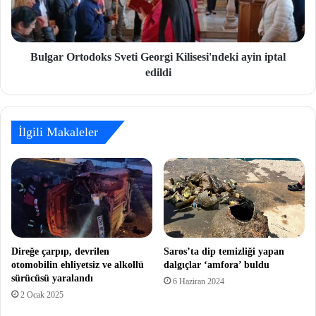
Bulgar Ortodoks Sveti Georgi Kilisesi'ndeki ayin iptal
edildi
İlgili Makaleler
Direğe çarpıp, devrilen
Saros’ta dip temizliği yapan
otomobilin ehliyetsiz ve alkollü
dalgıçlar ‘amfora’ buldu
sürücüsü yaralandı
6 Haziran 2024
2 Ocak 2025