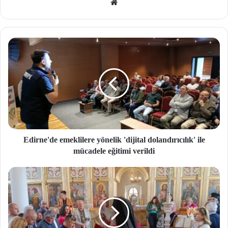
We
b
site
si
Edirne'de emeklilere yönelik 'dijital dolandırıcılık' ile
mücadele eğitimi verildi