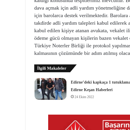
kaldığı konusunda tespitlerimiz mevcuttur. Bo
dava açmak için adli yardım yönetmeliğine da
için barolarca destek verilmektedir. Barolara
takdirde adli yardım talepleri kabul edilerek
kabul edilen kişiye atanan avukata, vekalet il
ödeme gücü olmayan kişilerin bazen vekalet 
Türkiye Noterler Birliği ile protokol yapılm
kalmasının çözümünde bir adım atılmış olaca
İlgili Makaleler
Edirne’deki kapkaça 1 tutuklama
Edirne Keşan Haberleri
24 Ekim 2022