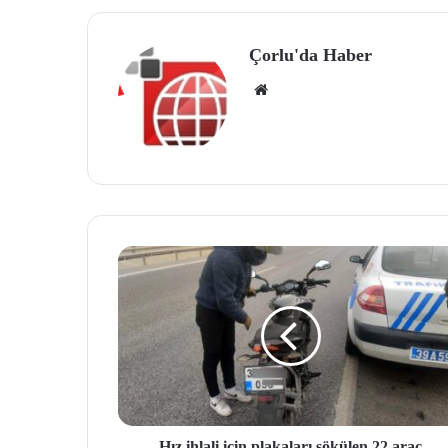
Çorlu'da Haber
We
b
site
si
Hız ihlali için plakaları sökülen 22 araç