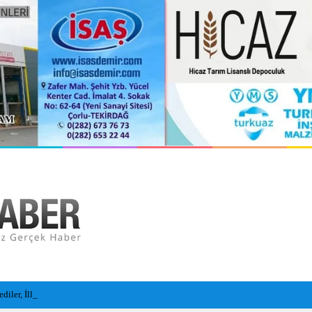
ler, İlleri, İlçeleri Paramparça Edip Gittiler