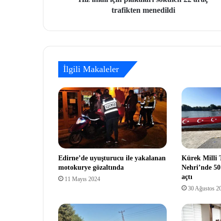
trafikten menedildi
İlgili Makaleler
Edirne’de uyuşturucu ile yakalanan
Kürek Milli 
motokurye gözaltında
Nehri’nde 50
açtı
11 Mayıs 2024
30 Ağustos 2