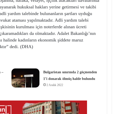
şanma, nafaka, velayet, işçilik alacakları davalarında
yanarak hukuksal hakları yerine getirmesi ve takibi
 adli yardım talebinde bulunanların şartları uyduğu
 avukat ataması yapılmaktadır. Adli yardım talebi
işkisinin kurulması için noterlerde alınan ücreti
çıkaramadıkları da olmaktadır. Adalet Bakanlığı’nın
ası halinde kadınların ekonomik şiddete maruz
ktır” dedi. (DHA)
 –
Bulgaristan sınırında 2 göçmenden
1’i donarak ölmüş halde bulundu
2 Aralık 2022