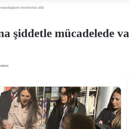
tandaşların önerilerini aldı
na şiddetle mücadelede v
süresi