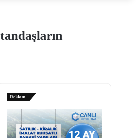
atandaşların
Reklam