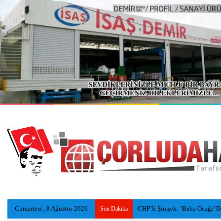
Cumartesi , 8 Ağustos 2026
CHP’li Şimşek: ‘Baba Ocağı’ Dedi
Son Dakika