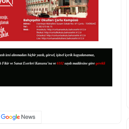
zılı izni alınmadan hiçbir yazılı, görsel, işitsel içerik kopyalanamaz,
lı Fikir ve Sanat Eserleri Kanunu’na ve
6102
sayılı maddesine göre
gerekli