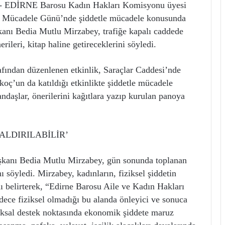
EDİRNE Barosu Kadın Hakları Komisyonu üyesi
le Mücadele Günü’nde şiddetle mücadele konusunda
kanı Bedia Mutlu Mirzabey, trafiğe kapalı caddede
rileri, kitap haline getireceklerini söyledi.
ından düzenlenen etkinlik, Saraçlar Caddesi’nde
ç’un da katıldığı etkinlikte şiddetle mücadele
andaşlar, önerilerini kağıtlara yazıp kurulan panoya
LDIRILABİLİR’
kanı Bedia Mutlu Mirzabey, gün sonunda toplanan
ını söyledi. Mirzabey, kadınların, fiziksel şiddetin
 belirterek, “Edirne Barosu Aile ve Kadın Hakları
ece fiziksel olmadığı bu alanda önleyici ve sonuca
kuksal destek noktasında ekonomik şiddete maruz