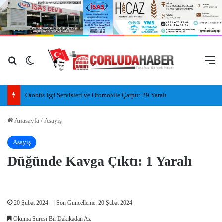
Arama yap ...
Dış görünümü değiştir
M
Otobüs İşçi Servisleri ve Otomobile Çarptı: 29 Yaralı
Anasayfa
/
Asayiş
Asayiş
Düğünde Kavga Çıktı: 1 Yaralı
20 Şubat 2024
| Son Güncelleme: 20 Şubat 2024
Okuma Süresi Bir Dakikadan Az