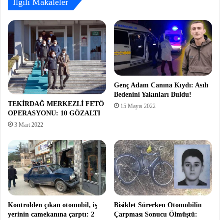
İlgili Makaleler
Genç Adam Canına Kıydı: Asılı
Bedenini Yakınları Buldu!
TEKİRDAĞ MERKEZLİ FETÖ
15 Mayıs 2022
OPERASYONU: 10 GÖZALTI
3 Mart 2022
Kontrolden çıkan otomobil, iş
Bisiklet Sürerken Otomobilin
yerinin camekanına çarptı: 2
Çarpması Sonucu Ölmüştü: