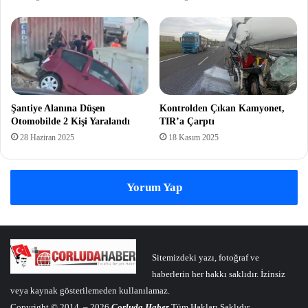
Şantiye Alanına Düşen
Kontrolden Çıkan Kamyonet,
Otomobilde 2 Kişi Yaralandı
TIR’a Çarptı
28 Haziran 2025
18 Kasım 2025
Yorum Yap
Sitemizdeki yazı, fotoğraf ve
haberlerin her hakkı saklıdır. İzinsiz
veya kaynak gösterilemeden kullanılamaz.
Copyright © 2014 – 2026
Çorluda Haber
Tüm Hakları Saklıdır.