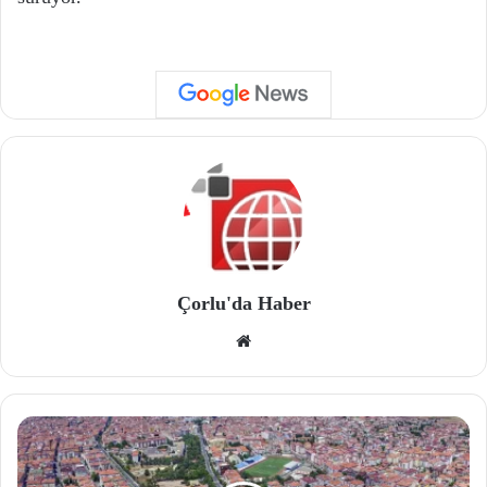
Çorlu'da Haber
We
b
site
si