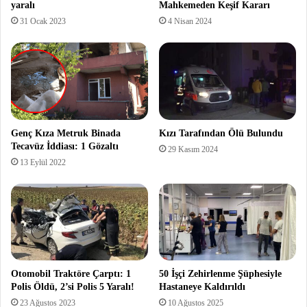
yaralı
Mahkemeden Keşif Kararı
31 Ocak 2023
4 Nisan 2024
Genç Kıza Metruk Binada
Kızı Tarafından Ölü Bulundu
Tecavüz İddiası: 1 Gözaltı
29 Kasım 2024
13 Eylül 2022
Otomobil Traktöre Çarptı: 1
50 İşçi Zehirlenme Şüphesiyle
Polis Öldü, 2’si Polis 5 Yaralı!
Hastaneye Kaldırıldı
23 Ağustos 2023
10 Ağustos 2025