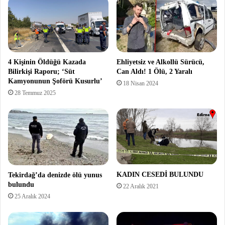
4 Kişinin Öldüğü Kazada
Ehliyetsiz ve Alkollü Sürücü,
Bilirkişi Raporu; ‘Süt
Can Aldı! 1 Ölü, 2 Yaralı
Kamyonunun Şoförü Kusurlu’
18 Nisan 2024
28 Temmuz 2025
KADIN CESEDİ BULUNDU
Tekirdağ’da denizde ölü yunus
bulundu
22 Aralık 2021
25 Aralık 2024