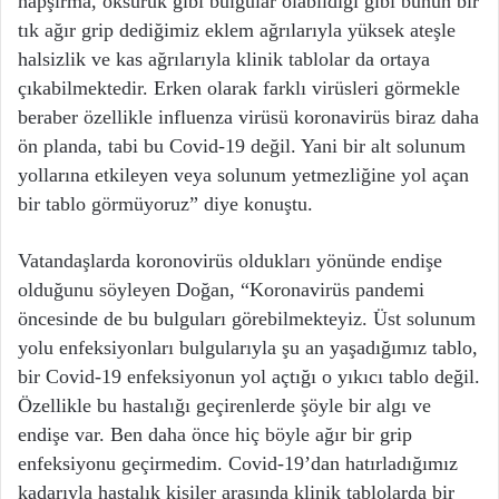
hapşırma, öksürük gibi bulgular olabildiği gibi bunun bir
tık ağır grip dediğimiz eklem ağrılarıyla yüksek ateşle
halsizlik ve kas ağrılarıyla klinik tablolar da ortaya
çıkabilmektedir. Erken olarak farklı virüsleri görmekle
beraber özellikle influenza virüsü koronavirüs biraz daha
ön planda, tabi bu Covid-19 değil. Yani bir alt solunum
yollarına etkileyen veya solunum yetmezliğine yol açan
bir tablo görmüyoruz” diye konuştu.
Vatandaşlarda koronovirüs oldukları yönünde endişe
olduğunu söyleyen Doğan, “Koronavirüs pandemi
öncesinde de bu bulguları görebilmekteyiz. Üst solunum
yolu enfeksiyonları bulgularıyla şu an yaşadığımız tablo,
bir Covid-19 enfeksiyonun yol açtığı o yıkıcı tablo değil.
Özellikle bu hastalığı geçirenlerde şöyle bir algı ve
endişe var. Ben daha önce hiç böyle ağır bir grip
enfeksiyonu geçirmedim. Covid-19’dan hatırladığımız
kadarıyla hastalık kişiler arasında klinik tablolarda bir