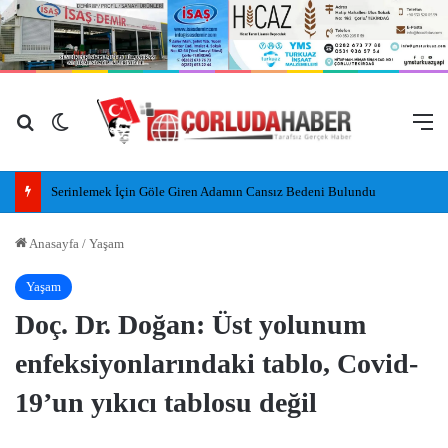
Arama yap ...
Dış görünümü değiştir
M
Serinlemek İçin Göle Giren Adamın Cansız Bedeni Bulundu
Anasayfa
/
Yaşam
Yaşam
Doç. Dr. Doğan: Üst yolunum
enfeksiyonlarındaki tablo, Covid-
19’un yıkıcı tablosu değil