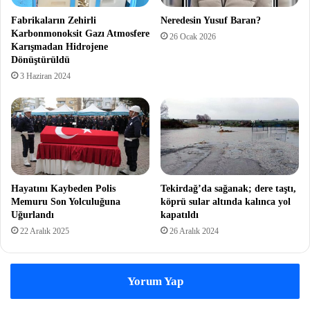
Fabrikaların Zehirli
Neredesin Yusuf Baran?
Karbonmonoksit Gazı Atmosfere
26 Ocak 2026
Karışmadan Hidrojene
Dönüştürüldü
3 Haziran 2024
Hayatını Kaybeden Polis
Tekirdağ’da sağanak; dere taştı,
Memuru Son Yolculuğuna
köprü sular altında kalınca yol
Uğurlandı
kapatıldı
22 Aralık 2025
26 Aralık 2024
Yorum Yap