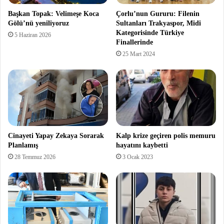
Başkan Topak: Velimeşe Koca
Çorlu’nun Gururu: Filenin
Gölü’nü yeniliyoruz
Sultanları Trakyaspor, Midi
Kategorisinde Türkiye
5 Haziran 2026
Finallerinde
25 Mart 2024
Cinayeti Yapay Zekaya Sorarak
Kalp krize geçiren polis memuru
Planlamış
hayatını kaybetti
28 Temmuz 2026
3 Ocak 2023