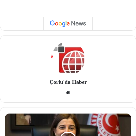
Çorlu'da Haber
We
b
site
si