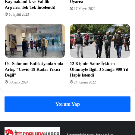
Kaymakamlık ve Valilik
Uyarısı
Arşivleri Tek Tek İncelendi!
17 Mayıs 2022
16 Eylül 2023
Üst Solunum Enfeksiyonlarında
12 Kişinin Sahte İçkiden
Artış: “Covid-19 Kadar Yıkıcı
Ölümüyle İlgili 3 Sanığa 900 Yıl
Değil”
Hapis İstendi
8 Aralık 2024
24 Kasım 2022
Yorum Yap
Sitemizdeki yazı, fotoğraf ve