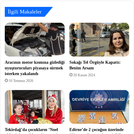
İlgili Makaleler
Aracının motor kısmına gizlediği
Sokağı Tel Örgüyle Kapattı:
uyuşturucuları piyasaya sürmek
Benim Arsam
isterken yakalandı
20 Kasım 2024
10 Temmuz 2026
Tekirdağ’da çocukların ‘Noel
Edirne’de 2 çocuğun üzerinde