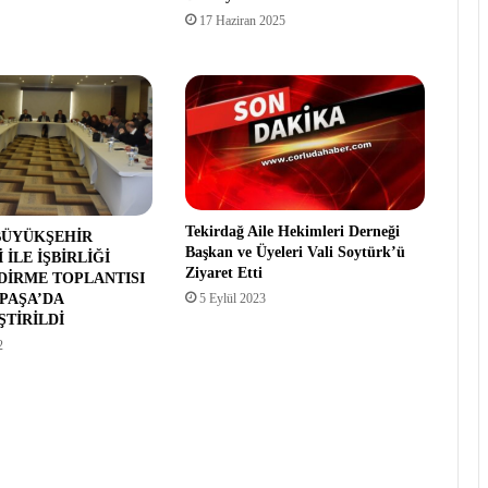
17 Haziran 2025
Tekirdağ Aile Hekimleri Derneği
BÜYÜKŞEHİR
Başkan ve Üyeleri Vali Soytürk’ü
 İLE İŞBİRLİĞİ
Ziyaret Etti
İRME TOPLANTISI
5 Eylül 2023
PAŞA’DA
TİRİLDİ
2