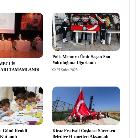
Polis Memuru Ümit Saçan Son
Yolculuğuna Uğurlandı
 MECLİS
LARI TAMAMLANDI
25 Şubat 2025
rı Günü Renkli
Kiraz Festivali Coşkusu Sürerken
 Kutlandı
Belediye Hizmetleri Aksamadı