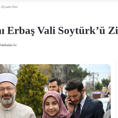
 Ziyaret Etti
ı Erbaş Vali Soytürk’ü Zi
Dakikadan Az