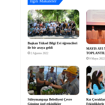
İlgili Makaleler
Başkan Yüksel Bilgi Evi öğrencileri
ile bir araya geldi
MAYIS AYI
TOPLANTI
2 Ağustos 2022
9 Mayıs 2022
Süleymanpaşa Belediyesi Çevre
Kız Çocukla
Gününe özel etkinlikler
Etkinliklerle