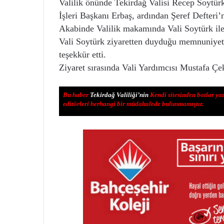
Valilik önünde Tekirdağ Valisi Recep Soytürk
İşleri Başkanı Erbaş, ardından Şeref Defteri’
Akabinde Valilik makamında Vali Soytürk ile 
Vali Soytürk ziyaretten duyduğu memnuniyeti
teşekkür etti.
Ziyaret sırasında Vali Yardımcısı Mustafa Çe
Bu haber
Tekirdağ Valiliği’nin
Kendi sitesinden botlar ya
editörleri herhangi bir müdahalede bulunmamıştır.