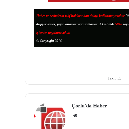
Haber ve resimlerin telif haklarından dolayı kullanımı yasaktır
.
Ya
değiştirilemez, yayınlanamaz veya satılamaz. Aksi halde
5846
sayı
işlemler uygulanacaktır.
© Copyright 2014
Takip Et
Çorlu'da Haber
We
b