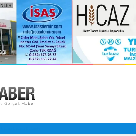
 Çarptı: 29 Yaralı