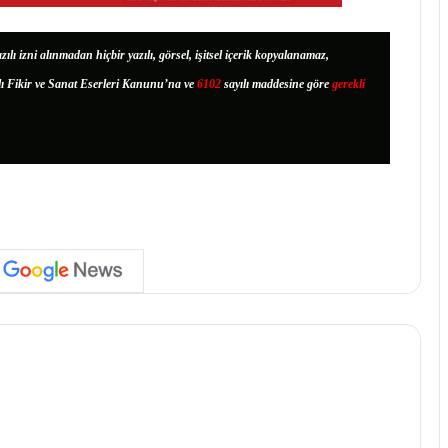
zılı izni alınmadan hiçbir yazılı, görsel, işitsel içerik kopyalanamaz,
lı Fikir ve Sanat Eserleri Kanunu’na ve
6102
sayılı maddesine göre
gerekli