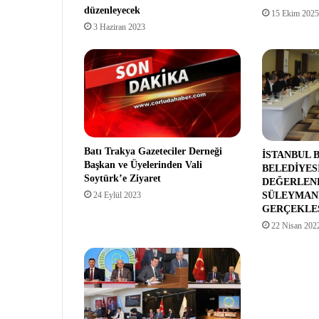
düzenleyecek
15 Ekim 2025
3 Haziran 2023
Batı Trakya Gazeteciler Derneği
İSTANBUL 
Başkan ve Üyelerinden Vali
BELEDİYESİ
Soytürk’e Ziyaret
DEĞERLEND
24 Eylül 2023
SÜLEYMAN
GERÇEKLEŞ
22 Nisan 202