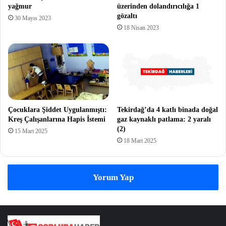
yağmur
üzerinden dolandırıcılığa 1
gözaltı
30 Mayıs 2023
18 Nisan 2023
Çocuklara Şiddet Uygulanmıştı:
Tekirdağ’da 4 katlı binada doğal
Kreş Çalışanlarına Hapis İstemi
gaz kaynaklı patlama: 2 yaralı
(2)
15 Mart 2025
18 Mart 2025
Yorum Yap