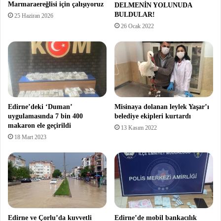
Marmaraereğlisi için çalışıyoruz
DELMENİN YOLUNUDA
BULDULAR!
25 Haziran 2026
26 Ocak 2022
Edirne’deki ‘Duman’
Misinaya dolanan leylek Yaşar’ı
uygulamasında 7 bin 400
belediye ekipleri kurtardı
makaron ele geçirildi
13 Kasım 2022
18 Mart 2023
Edirne ve Çorlu’da kuvvetli
Edirne’de mobil bankacılık