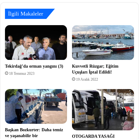
İlgili Makaleler
Tekirdağ’da orman yangını (3)
Kuvvetli Rüzgar; Eğitim
Uçuşları İptal Edildi!
18 Temmuz 2023
19 Aralık 2022
Başkan Bozkurter: Daha temiz
ve yaşanabilir bir
OTOGARDA YASAĞI