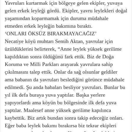
Yavruları kurtarmak için bölgeye gelen ekipler, yuvaya
gelen erkek leyleği gördü. Ekipler, yavru leylekleri doğal
yaşamından koparmamak için duruma müdahale
etmeden erkek leyleğin bakımına bıraktı.
‘ONLARI ÖKSÜZ BIRAKMAYACAĞIZ’
Necatiye köyü muhtarı Semih Aktan, yavrular için
üzüldüklerini belirterek, “Anne leylek yüksek gerilime
kapıldıktan sonra öldüğünü fark ettik. Biz de Doğa
Koruma ve Milli Parkları arayarak yavrulara sahip
çıkılmasını talep ettik. Onlar da sağ olsunlar geldiler
ama babanın da yavruları beslediğini görünce müdahale
edilmedi. Şu anda babaları besliyor yavruları. Bunlar bu
yıl ilk defa buraya yuva yaptılar. Başka yerlere
yapıyorlardı ama köyün bu bölgesinde ilk defa yuva
yaptılar. Maalesef anne yüksek gerilime kapılınca
kaybettik. Biz artık bundan sonra takip edeceğiz onları.
Eğer baba leylek bakımı bırakırsa biz tekrar ekipleri