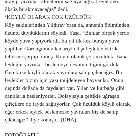
arayıp yavruları almalarını sağlayacağız. Leylekleri
öksüz bırakmayacağız” dedi.
‘KÖYLÜ OLARAK ÇOK ÜZÜLDÜK’
Köy sakinlerinden Yıldıray Yaşa da, annenin ölümünden
üzüntü duyduklarını söyledi. Yaşa, “Bunlar birçok yerde
köyde yuva yapıyorlardı, bu yıl ilk kez buraya yuva
yaptılar. Gördüğümüz kadarıyla dişi leylek elektrik
tellerine çarpıp ölmüş. Köylü olarak çok üzüldük. Baba
leyleğin yavruları beslemeye devam ettiğini gördük.
Gerekirse köylü olarak yavrulara sahip çıkacağız. Bu
leylekler bizim için yazı müjdeleyen hayvanlar. Onun
dışında doğada da faydaları var. Yılan ve kurbağa gibi
canlılarla besleniyorlar. Dolayısıyla çeltikle uğraşan
çiftçilere de fayda sağlıyorlar. Çok üzüldük köylü olarak,
eğer erkek leylek beslemezse yavruları biz de sahip
çıkacağız” diye konuştu. (DHA)
FOTOĞRAFLI