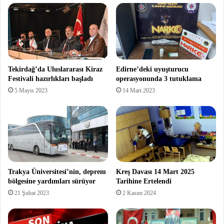
Tekirdağ’da Uluslararası Kiraz
Edirne’deki uyuşturucu
Festivali hazırlıkları başladı
operasyonunda 3 tutuklama
5 Mayıs 2023
14 Mart 2023
Trakya Üniversitesi’nin, deprem
Kreş Davası 14 Mart 2025
bölgesine yardımları sürüyor
Tarihine Ertelendi
21 Şubat 2023
2 Kasım 2024