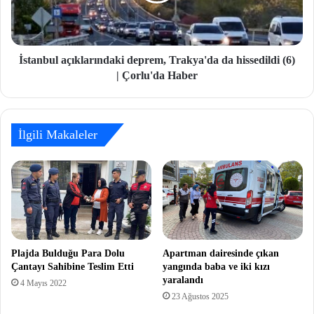
İstanbul açıklarındaki deprem, Trakya'da da hissedildi (6)
| Çorlu'da Haber
İlgili Makaleler
Plajda Bulduğu Para Dolu
Apartman dairesinde çıkan
Çantayı Sahibine Teslim Etti
yangında baba ve iki kızı
yaralandı
4 Mayıs 2022
23 Ağustos 2025