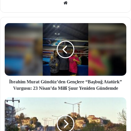
We
b
site
si
İbrahim Murat Gündüz’den Gençlere “Başbuğ Atatürk”
Vurgusu: 23 Nisan’da Millî Şuur Yeniden Gündemde