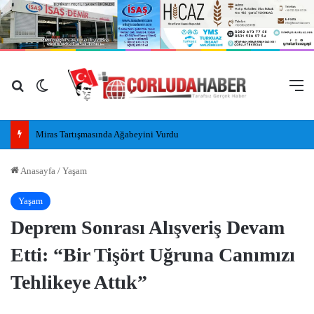
Arama yap ...
Dış görünümü değiştir
M
RODOST Derneği’nden Çorlu Kaymakamı Niyazi Erten’e Ziyaret
Anasayfa
/
Yaşam
Yaşam
Deprem Sonrası Alışveriş Devam
Etti: “Bir Tişört Uğruna Canımızı
Tehlikeye Attık”