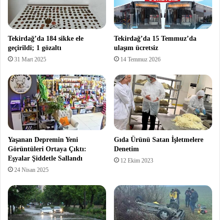
Tekirdağ’da 184 sikke ele
Tekirdağ’da 15 Temmuz’da
geçirildi; 1 gözaltı
ulaşım ücretsiz
31 Mart 2025
14 Temmuz 2026
Yaşanan Depremin Yeni
Gıda Ürünü Satan İşletmelere
Görüntüleri Ortaya Çıktı:
Denetim
Eşyalar Şiddetle Sallandı
12 Ekim 2023
24 Nisan 2025