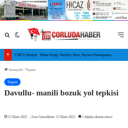
Arama yap ...
Dış görünümü değiştir
M
CHP’li Şimşek: ‘Baba Ocağı’ Dediler, İlleri, İlçeleri Paramparça Edip Gittiler
Anasayfa
/
Yaşam
Yaşam
Davullu- manili bozuk yol tepkisi
15 Ekim 2025
| Son Güncelleme: 15 Ekim 2025
1 dakika okuma süresi