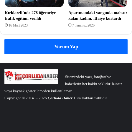
Kırklareli’nde 278 öğrenciye
Apartmandaki yangında mahsur
trafik eğitimi verildi
kalan kadını, itfaiye kurtardı
16 Mart 2023
7 Temmuz 2026
Yorum Yap
Sitemizdeki yazı, fotoğraf ve
haberlerin her hakkı saklıdır. İzinsiz
veya kaynak gösterilemeden kullanılamaz.
Copyright © 2014 – 2026
Çorluda Haber
Tüm Hakları Saklıdır.