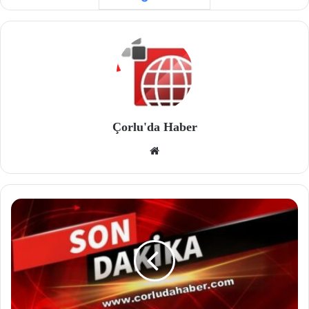
Çorlu'da Haber
We
b
site
si