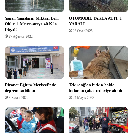
Yağan Yağışların Miktarı Belli
OTOMOBİL TAKLA ATTI, 1
Oldu: 1 Metrekareye 40 Kilo
YARALI
Düştü!
23 Ocak 2025
27 Ağustos 2022
Diyanet Eğitim Merkezi’nde
Tekirdağ’da bitkin halde
deprem tatbikatı
bulunan çakal tedaviye alındı
3 Kasım 2022
24 Mayıs 2023