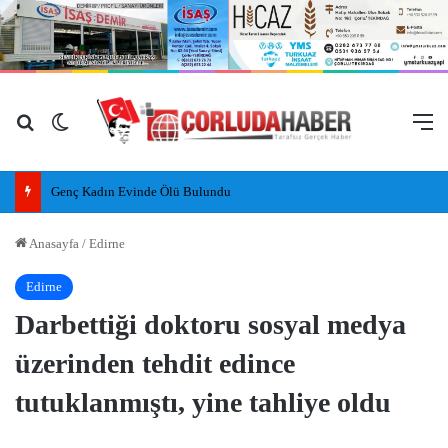
Arama yap ...
Dış görünümü değiştir
M
Genç Kadın Evinde Ölü Bulundu
Anasayfa
/
Edirne
Edirne
Darbettiği doktoru sosyal medya
üzerinden tehdit edince
tutuklanmıştı, yine tahliye oldu