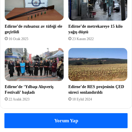
Edirne’de ruhsatsız av tüfeği ele
Edirne’de metrekareye 15 kilo
geçirildi
yağış düştü
16 Ocak 2025
23 Kasım 2022
Edirne’de ‘Yılbaşı Alışveriş
Edirne’de RES projesinin ÇED
Festivali’ başladı
süreci sonlandırıldı
22 Aralık 2023
18 Eylül 2024
Yorum Yap