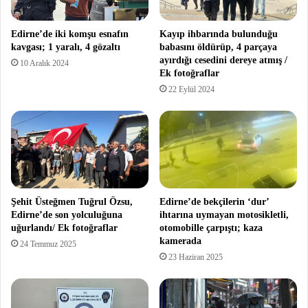
Edirne’de iki komşu esnafın
Kayıp ihbarında bulunduğu
kavgası; 1 yaralı, 4 gözaltı
babasını öldürüp, 4 parçaya
ayırdığı cesedini dereye atmış /
10 Aralık 2024
Ek fotoğraflar
22 Eylül 2024
Şehit Üsteğmen Tuğrul Özsu,
Edirne’de bekçilerin ‘dur’
Edirne’de son yolculuğuna
ihtarına uymayan motosikletli,
uğurlandı/ Ek fotoğraflar
otomobille çarpıştı; kaza
kamerada
24 Temmuz 2025
23 Haziran 2025