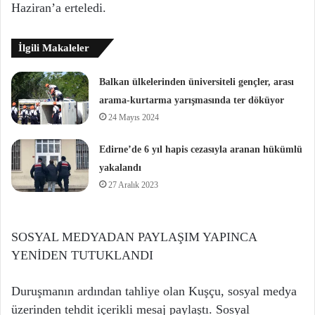
Haziran’a erteledi.
İlgili Makaleler
Balkan ülkelerinden üniversiteli gençler, arası
arama-kurtarma yarışmasında ter döküyor
24 Mayıs 2024
Edirne’de 6 yıl hapis cezasıyla aranan hükümlü
yakalandı
27 Aralık 2023
SOSYAL MEDYADAN PAYLAŞIM YAPINCA
YENİDEN TUTUKLANDI
Duruşmanın ardından tahliye olan Kuşçu, sosyal medya
üzerinden tehdit içerikli mesaj paylaştı. Sosyal