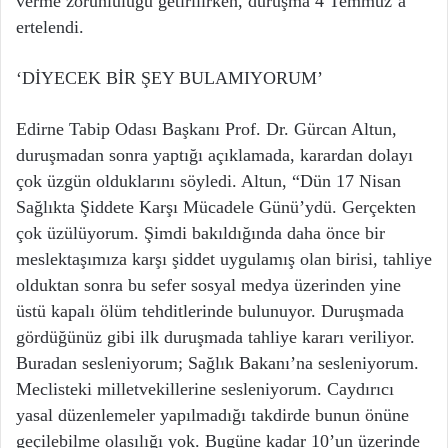
verme zorunluluğu getirilirken, duruşma 4 Temmuz’a
ertelendi.
‘DİYECEK BİR ŞEY BULAMIYORUM’
Edirne Tabip Odası Başkanı Prof. Dr. Gürcan Altun,
duruşmadan sonra yaptığı açıklamada, karardan dolayı
çok üzgün olduklarını söyledi. Altun, “Dün 17 Nisan
Sağlıkta Şiddete Karşı Mücadele Günü’ydü. Gerçekten
çok üzülüyorum. Şimdi bakıldığında daha önce bir
meslektaşımıza karşı şiddet uygulamış olan birisi, tahliye
olduktan sonra bu sefer sosyal medya üzerinden yine
üstü kapalı ölüm tehditlerinde bulunuyor. Duruşmada
gördüğünüz gibi ilk duruşmada tahliye kararı veriliyor.
Buradan sesleniyorum; Sağlık Bakanı’na sesleniyorum.
Meclisteki milletvekillerine sesleniyorum. Caydırıcı
yasal düzenlemeler yapılmadığı takdirde bunun önüne
geçilebilme olasılığı yok. Bugüne kadar 10’un üzerinde