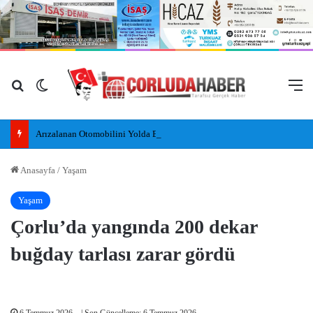
Arama yap ...
Dış görünümü değiştir
M
Arızalanan Otomobilini Yolda Bırakan Alkollü Sürücü, Kaldırımda Uyudu
Anasayfa
/
Yaşam
Yaşam
Çorlu’da yangında 200 dekar
buğday tarlası zarar gördü
6 Temmuz 2026
| Son Güncelleme: 6 Temmuz 2026