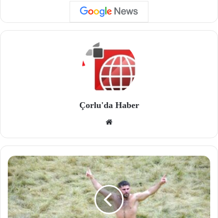
Çorlu'da Haber
We
b
site
si