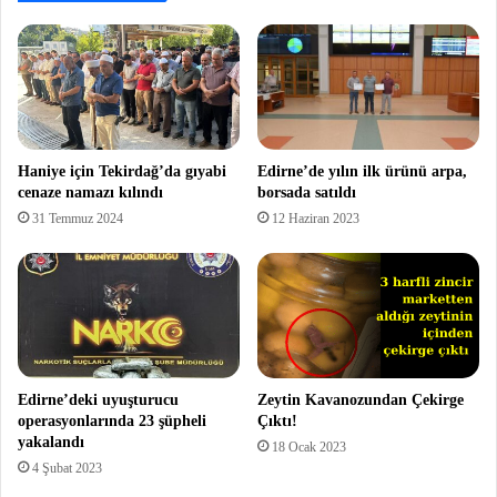
Haniye için Tekirdağ’da gıyabi
Edirne’de yılın ilk ürünü arpa,
cenaze namazı kılındı
borsada satıldı
31 Temmuz 2024
12 Haziran 2023
Edirne’deki uyuşturucu
Zeytin Kavanozundan Çekirge
operasyonlarında 23 şüpheli
Çıktı!
yakalandı
18 Ocak 2023
4 Şubat 2023