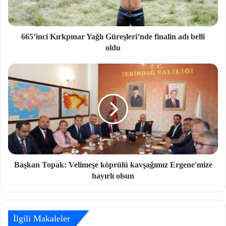
665’inci Kırkpınar Yağlı Güreşleri’nde finalin adı belli
oldu
Başkan Topak: Velimeşe köprülü kavşağımız Ergene'mize
hayırlı olsun
İlgili Makaleler