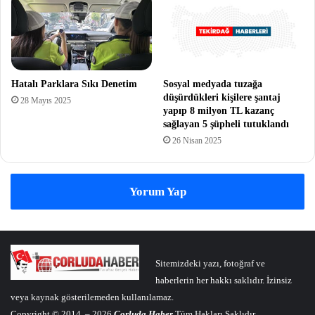
Hatalı Parklara Sıkı Denetim
Sosyal medyada tuzağa
düşürdükleri kişilere şantaj
28 Mayıs 2025
yapıp 8 milyon TL kazanç
sağlayan 5 şüpheli tutuklandı
26 Nisan 2025
Yorum Yap
Sitemizdeki yazı, fotoğraf ve
haberlerin her hakkı saklıdır. İzinsiz
veya kaynak gösterilemeden kullanılamaz.
Copyright © 2014 – 2026
Çorluda Haber
Tüm Hakları Saklıdır.