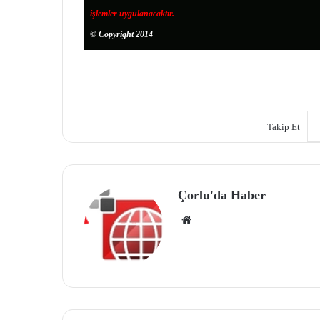
işlemler uygulanacaktır.
© Copyright 2014
Takip Et
Çorlu'da Haber
We
b
site
si