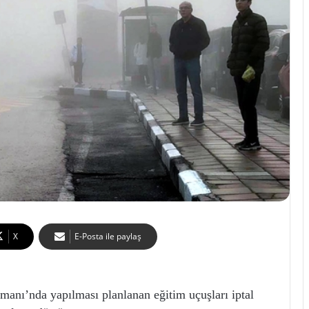
X
E-Posta ile paylaş
imanı’nda yapılması planlanan eğitim uçuşları iptal