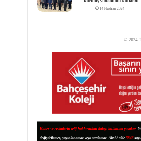
kuruluş yıldönümü kutlandı
14 Haziran 2024
© 2024 T
Haber ve resimlerin telif haklarından dolayı kullanımı yasaktır
.
Ya
değiştirilemez, yayınlanamaz veya satılamaz. Aksi halde
5846
sayı