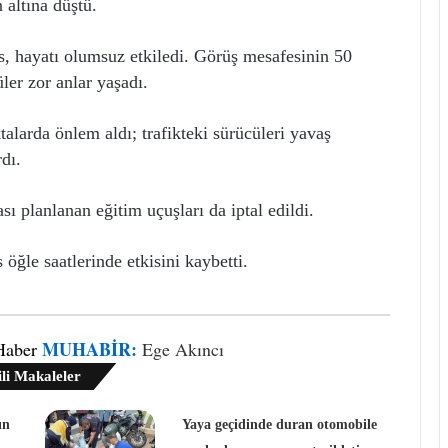
 altına düştü.
s, hayatı olumsuz etkiledi. Görüş mesafesinin 50
üler zor anlar yaşadı.
alarda önlem aldı; trafikteki sürücüleri yavaş
dı.
 planlanan eğitim uçuşları da iptal edildi.
 öğle saatlerinde etkisini kaybetti.
MUHABIR:
Haber
Ege Akıncı
ili Makaleler
ın
Yaya geçidinde duran otomobile