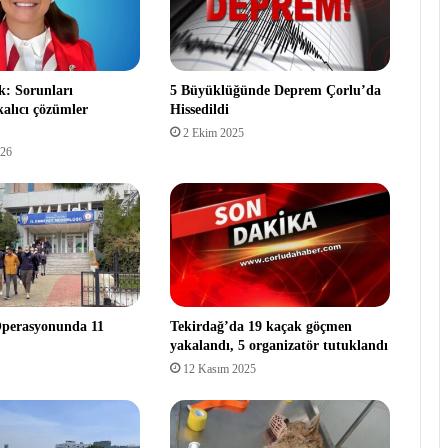
: Sorunları
5 Büyüklüğünde Deprem Çorlu’da
kalıcı çözümler
Hissedildi
2 Ekim 2025
026
erasyonunda 11
Tekirdağ’da 19 kaçak göçmen
yakalandı, 5 organizatör tutuklandı
12 Kasım 2025