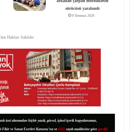
arkadan çarpan motosikletin
sürücüsü yaralandı
9 Temmuz 2026
üm Hakları Saklıdır
zılı izni alınmadan hiçbir yazılı, görsel, işitsel içerik kopyalanamaz,
lı Fikir ve Sanat Eserleri Kanunu’na ve
6102
sayılı maddesine göre
gerekli