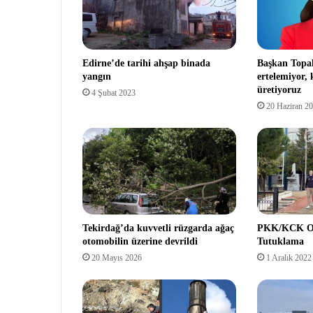
Edirne’de tarihi ahşap binada
Başkan Topak
yangın
ertelemiyor, 
üretiyoruz
4 Şubat 2023
20 Haziran 2
Tekirdağ’da kuvvetli rüzgarda ağaç
PKK/KCK Op
otomobilin üzerine devrildi
Tutuklama
20 Mayıs 2026
1 Aralık 2022