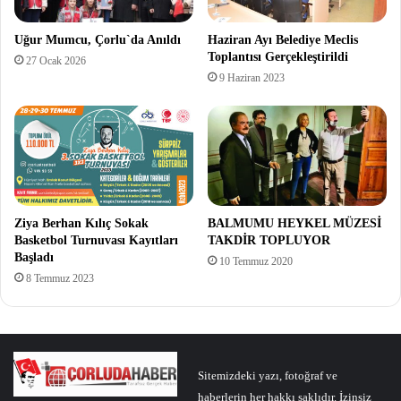
Uğur Mumcu, Çorlu`da Anıldı
Haziran Ayı Belediye Meclis
Toplantısı Gerçekleştirildi
27 Ocak 2026
9 Haziran 2023
Ziya Berhan Kılıç Sokak
BALMUMU HEYKEL MÜZESİ
Basketbol Turnuvası Kayıtları
TAKDİR TOPLUYOR
Başladı
10 Temmuz 2020
8 Temmuz 2023
Sitemizdeki yazı, fotoğraf ve
haberlerin her hakkı saklıdır. İzinsiz