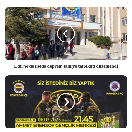
site
si
Edirne'de lisede deprem tahliye tatbikatı düzenlendi