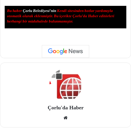
Bu haber
Çorlu Belediyesi’nin
Kendi sitesinden botlar yardımıyla
otomatik olarak eklenmiştir. Bu içerikte Çorlu’da Haber editörleri
herhangi bir müdahalede bulunmamıştır.
Çorlu'da Haber
We
b