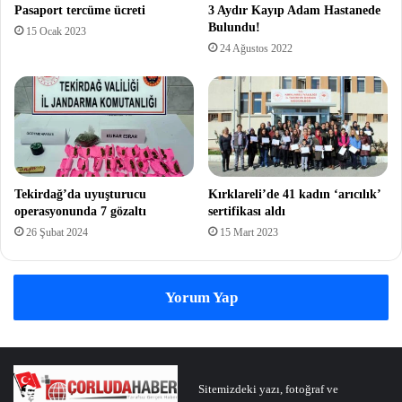
Pasaport tercüme ücreti
3 Aydır Kayıp Adam Hastanede
Bulundu!
15 Ocak 2023
24 Ağustos 2022
Tekirdağ’da uyuşturucu
Kırklareli’de 41 kadın ‘arıcılık’
operasyonunda 7 gözaltı
sertifikası aldı
26 Şubat 2024
15 Mart 2023
Yorum Yap
Sitemizdeki yazı, fotoğraf ve