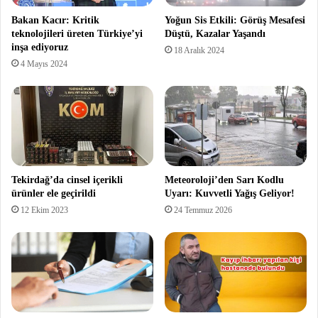
Bakan Kacır: Kritik
Yoğun Sis Etkili: Görüş Mesafesi
teknolojileri üreten Türkiye’yi
Düştü, Kazalar Yaşandı
inşa ediyoruz
18 Aralık 2024
4 Mayıs 2024
Tekirdağ’da cinsel içerikli
Meteoroloji’den Sarı Kodlu
ürünler ele geçirildi
Uyarı: Kuvvetli Yağış Geliyor!
12 Ekim 2023
24 Temmuz 2026