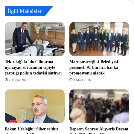
İlgili Makaleler
Tekirdağ’da ‘dur’ ihtarına
Marmaraereğlisi Belediyesi
uymayan sürücünün cipiyle
personeli 91 bin lira banka
çarptığı polisin tedavisi sürüyor
promosyonu alacak
7 Mayıs 2025
3 Mart 2026
Bakan Uraloğlu: Siber saldırı
Deprem Sonrası Alışveriş Devam