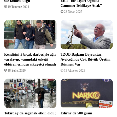
söz konusu değil
Etti: “Bir Tişört Uğruna
Canımızı Tehlikeye Attık”
19 Temmuz 2024
23 Nisan 2025
Kendisini 5 bıçak darbesiyle ağır
TZOB Başkanı Bayraktar:
yaralayıp, yanındaki erkeği
Ayçiçeğinde Çok Büyük Üretim
öldüren eşinden şikayetçi olmadı
Düşmesi Var
18 Şubat 2026
13 Ağustos 2023
Tekirdağ’da sağanak etkili oldu;
Edirne’de 500 gram