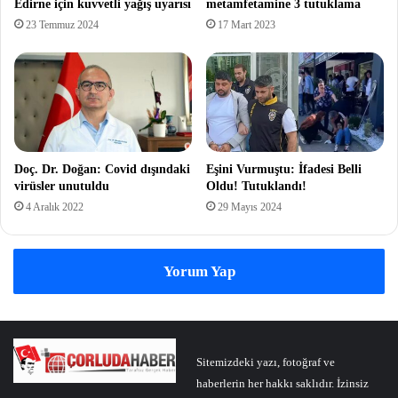
Edirne için kuvvetli yağış uyarısı
metamfetamine 3 tutuklama
23 Temmuz 2024
17 Mart 2023
Doç. Dr. Doğan: Covid dışındaki
Eşini Vurmuştu: İfadesi Belli
virüsler unutuldu
Oldu! Tutuklandı!
4 Aralık 2022
29 Mayıs 2024
Yorum Yap
Sitemizdeki yazı, fotoğraf ve
haberlerin her hakkı saklıdır. İzinsiz