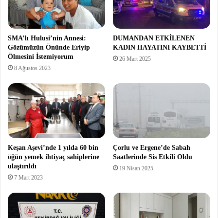
SMA’lı Hulusi’nin Annesi:
DUMANDAN ETKİLENEN
Gözümüzün Önünde Eriyip
KADIN HAYATINI KAYBETTİ
Ölmesini İstemiyorum
26 Mart 2025
8 Ağustos 2023
Keşan Aşevi’nde 1 yılda 60 bin
Çorlu ve Ergene’de Sabah
öğün yemek ihtiyaç sahiplerine
Saatlerinde Sis Etkili Oldu
ulaştırıldı
19 Nisan 2025
7 Mart 2023