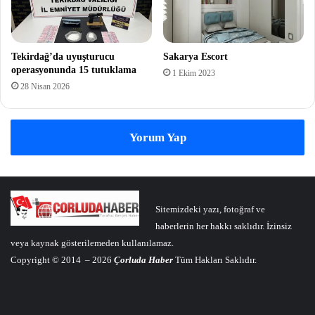
Tekirdağ’da uyuşturucu
Sakarya Escort
operasyonunda 15 tutuklama
1 Ekim 2023
28 Nisan 2026
Yorum Yap
Sitemizdeki yazı, fotoğraf ve
haberlerin her hakkı saklıdır. İzinsiz
veya kaynak gösterilemeden kullanılamaz.
Copyright © 2014 – 2026
Çorluda Haber
Tüm Hakları Saklıdır.