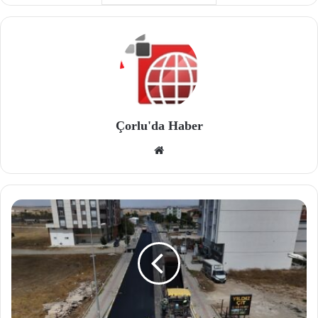
Çorlu'da Haber
We
b
site
si