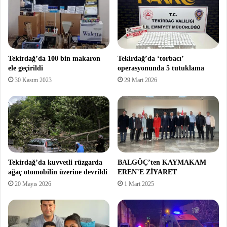
Tekirdağ’da 100 bin makaron
Tekirdağ’da ‘torbacı’
ele geçirildi
operasyonunda 5 tutuklama
30 Kasım 2023
29 Mart 2026
Tekirdağ’da kuvvetli rüzgarda
BALGÖÇ’ten KAYMAKAM
ağaç otomobilin üzerine devrildi
EREN’E ZİYARET
20 Mayıs 2026
1 Mart 2025