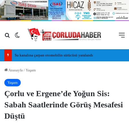
Arama yap ...
Dış görünümü değiştir
M
Su kanalına çarpan otomobilin sürücüsü yaralandı
Anasayfa
/
Yaşam
Yaşam
Çorlu ve Ergene’de Yoğun Sis:
Sabah Saatlerinde Görüş Mesafesi
Düştü