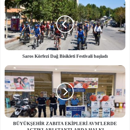
Saros Körfezi Dağ Bisikleti Festivali başladı
BÜYÜKŞEHİR ZABITA EKİPLERİ AVM'LERDE
AÇTIKLARI STANTLARDA HALKI