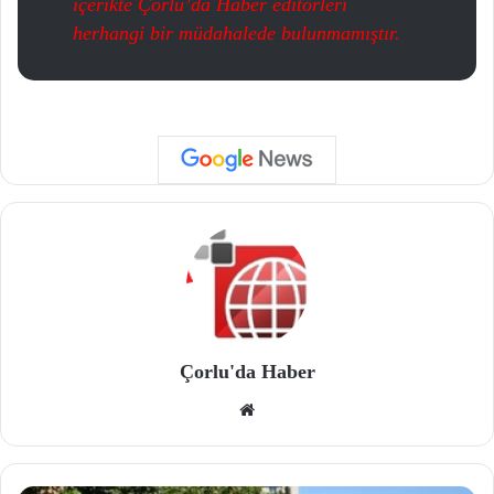
içerikte Çorlu’da Haber editörleri
herhangi bir müdahalede bulunmamıştır.
Çorlu'da Haber
We
b
site
si