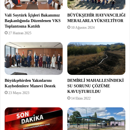
Vali Soytürk İçişleri Bakanımız
BÜYÜKŞEHİR HAYVANCILIĞI
Başkanlığında Düzenlenen VKS
MERALARLA YÜKSELTİYOR
Toplantısına Katıldı
10 Ağustos 2024
27 Haziran 2025
Büyükşehirden Yakınlarını
DEMİRLİ MAHALLESİNDEKİ
Kaybedenlere Manevi Destek
SU SORUNU ÇÖZÜME
KAVUŞTURULDU
23 Mayıs 2023
14 Ekim 2022