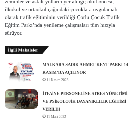
zeminler ve asfalt yolların yer aldığı; okul öncesi,
ilkokul ve ortaokul çağındaki çocuklara uygulamalı
olarak trafik eğitiminin verildiği Çorlu Çocuk Trafik
Eğitim Parkı’nda yenileme çalışmaları tüm hızıyla
sürüyor.
İlgili Makaleler
MALKARA SADIK AHMET KENT PARKI 14
KASIM’DA AÇILIYOR
11 Kasım 2023
İTFAİYE PERSONELİNE STRES YÖNETİMİ
VE PSİKOLOJİK DAYANIKLILIK EĞİTİMİ
VERİLDİ
11 Mart 2022