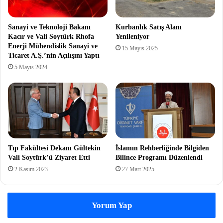
Sanayi ve Teknoloji Bakanı
Kurbanlık Satış Alanı
Kacır ve Vali Soytürk Rhofa
Yenileniyor
Enerji Mühendislik Sanayi ve
15 Mayıs 2025
Ticaret A.Ş.’nin Açılışını Yaptı
5 Mayıs 2024
Tıp Fakültesi Dekanı Gültekin
İslamın Rehberliğinde Bilgiden
Vali Soytürk’ü Ziyaret Etti
Bilince Programı Düzenlendi
2 Kasım 2023
27 Mart 2025
Yorum Yap