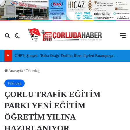
Arama yap ...
Dış görünümü değiştir
M
CHP’li Şimşek: ‘Baba Ocağı’ Dediler, İlleri, İlçeleri Paramparça Edip Gittiler
Anasayfa
/
Tekirdağ
Tekirdağ
ÇORLU TRAFİK EĞİTİM
PARKI YENİ EĞİTİM
ÖĞRETİM YILINA
HAZIRLANIYOR