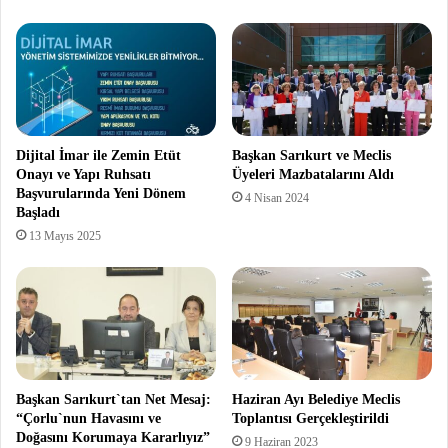
Dijital İmar ile Zemin Etüt
Başkan Sarıkurt ve Meclis
Onayı ve Yapı Ruhsatı
Üyeleri Mazbatalarını Aldı
Başvurularında Yeni Dönem
4 Nisan 2024
Başladı
13 Mayıs 2025
Başkan Sarıkurt`tan Net Mesaj:
Haziran Ayı Belediye Meclis
“Çorlu`nun Havasını ve
Toplantısı Gerçekleştirildi
Doğasını Korumaya Kararlıyız”
9 Haziran 2023