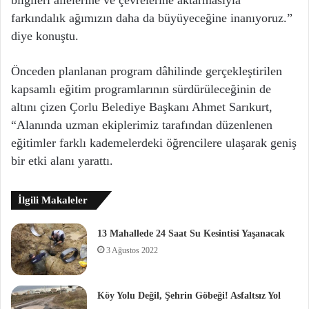
bilgileri ailelerine ve çevrelerine aktarmasıyla
farkındalık ağımızın daha da büyüyeceğine inanıyoruz.”
diye konuştu.
Önceden planlanan program dâhilinde gerçekleştirilen
kapsamlı eğitim programlarının sürdürüleceğinin de
altını çizen Çorlu Belediye Başkanı Ahmet Sarıkurt,
“Alanında uzman ekiplerimiz tarafından düzenlenen
eğitimler farklı kademelerdeki öğrencilere ulaşarak geniş
bir etki alanı yarattı.
İlgili Makaleler
13 Mahallede 24 Saat Su Kesintisi Yaşanacak
3 Ağustos 2022
Köy Yolu Değil, Şehrin Göbeği! Asfaltsız Yol