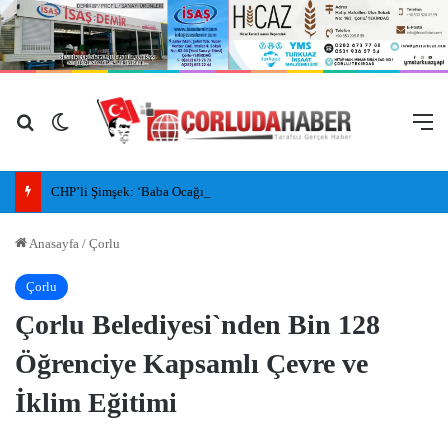
Arama yap ...
Dış görünümü değiştir
M
CHP’li Şimşek: ‘Baba Ocağı’ Dediler, İlleri, İlçeleri Paramparça Edip Gittiler
Anasayfa
/
Çorlu
Çorlu
Çorlu Belediyesi`nden Bin 128
Öğrenciye Kapsamlı Çevre ve
İklim Eğitimi